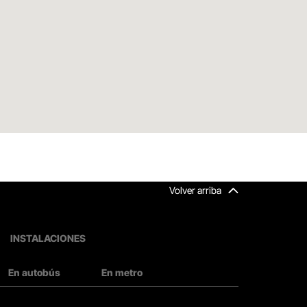
Volver arriba
INSTALACIONES
En autobús
En metro