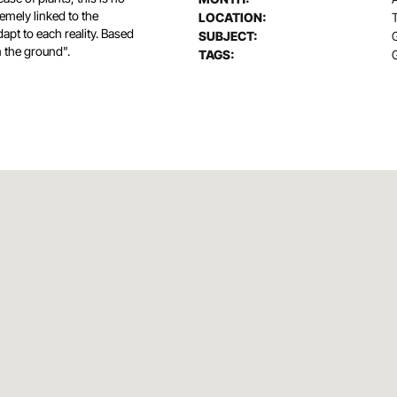
remely linked to the
LOCATION:
apt to each reality. Based
SUBJECT:
m the ground".
TAGS: