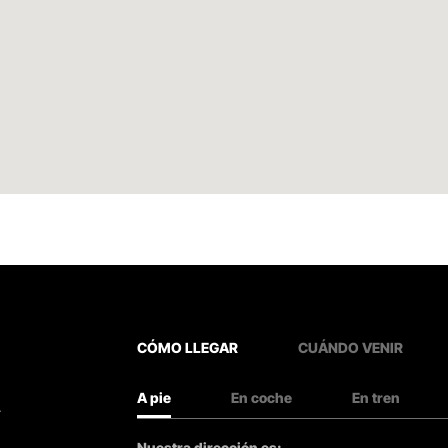
CÓMO LLEGAR
CUÁNDO VENIR
A pie
En coche
En tren
.
Nuestra dirección es: