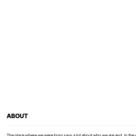
ABOUT
The place where we were born says a lot about who we are and, in the ca