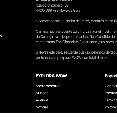
Rua do Choupelo, 39
4400-088 Vila Nova de Gaia
Si vienes desde la Ribeira de Porto, tardarás entre 
Camina hacia el puente Luís I, cruza por el nivel infer
go
de Gaia, gira a la izquierda hacia la Rua Cândido dos
encontrarás The Chocolate Experience y, un poco más 
Si llevas equipaje, recuerda que disponemos de taqui
pertenencias y explora WOW con total libertad.
EXPLORA WOW
Sopor
Sobre nosotros
Contác
Museos
Pregunt
Agenda
Término
Noticias
Política
Restaurantes
Trabaja