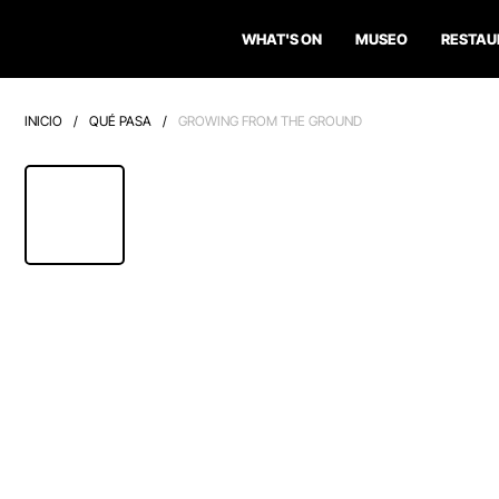
WHAT'S ON
MUSEO
RESTAU
INICIO
/
QUÉ PASA
/
GROWING FROM THE GROUND