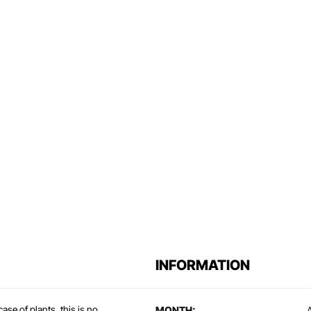
INFORMATION
se of plants, this is no
MONTH:
A