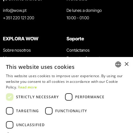
info@wow.pt
De lunes a domingo
+351 220 121 200
10:00 - 01:00
EXPLORA WOW
Soporte
Sobre nosotros
Contáctanos
Museos
Preguntas frecuentes
×
This website uses cookies
Agenda
Términos y condiciones
Noticias
Política de privacidad y cookies
This website uses cookies to improve user experience. By using our
ENGLISH
website you consent to all cookies in accordance with our Cookie
Restaurantes
Trabaja con nosotros
Policy.
Read more
Tarjeta WOW
Canal de denuncias
PORTUGUESE
STRICTLY NECESSARY
PERFORMANCE
Grupos y eventos
Libro de reclamaciones
Servicio educativo
TARGETING
FUNCTIONALITY
UNCLASSIFIED