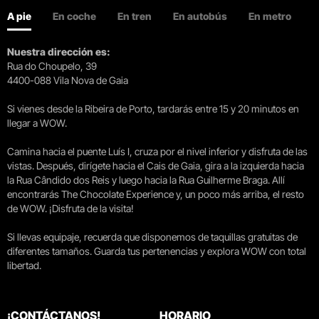
A pie
En coche
En tren
En autobús
En metro
Nuestra dirección es:
Rua do Choupelo, 39
4400-088 Vila Nova de Gaia
Si vienes desde la Ribeira de Porto, tardarás entre 15 y 20 minutos en
llegar a WOW.
Camina hacia el puente Luís I, cruza por el nivel inferior y disfruta de las
vistas. Después, dirígete hacia el Cais de Gaia, gira a la izquierda hacia
la Rua Cândido dos Reis y luego hacia la Rua Guilherme Braga. Allí
encontrarás The Chocolate Experience y, un poco más arriba, el resto
de WOW. ¡Disfruta de la visita!
Si llevas equipaje, recuerda que disponemos de taquillas gratuitas de
diferentes tamaños. Guarda tus pertenencias y explora WOW con total
libertad.
¡CONTÁCTANOS!
HORARIO