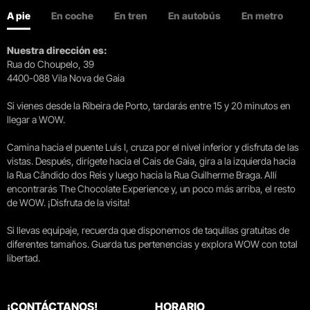
A pie
En coche
En tren
En autobús
En metro
Nuestra dirección es:
Rua do Choupelo, 39
4400-088 Vila Nova de Gaia
Si vienes desde la Ribeira de Porto, tardarás entre 15 y 20 minutos en
llegar a WOW.
Camina hacia el puente Luís I, cruza por el nivel inferior y disfruta de las
vistas. Después, dirígete hacia el Cais de Gaia, gira a la izquierda hacia
la Rua Cândido dos Reis y luego hacia la Rua Guilherme Braga. Allí
encontrarás The Chocolate Experience y, un poco más arriba, el resto
de WOW. ¡Disfruta de la visita!
Si llevas equipaje, recuerda que disponemos de taquillas gratuitas de
diferentes tamaños. Guarda tus pertenencias y explora WOW con total
libertad.
¡CONTÁCTANOS!
HORARIO