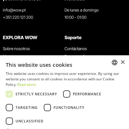
info@wow.pt
De lunes a domingo
+351 220 121 200
10:00 - 01:00
EXPLORA WOW
Soporte
Sobre nosotros
Contáctanos
Museos
Preguntas frecuentes
×
This website uses cookies
Agenda
Términos y condiciones
Noticias
Política de privacidad y cookies
This website uses cookies to improve user experience. By using our
ENGLISH
website you consent to all cookies in accordance with our Cookie
Restaurantes
Trabaja con nosotros
Policy.
Read more
Tarjeta WOW
Canal de denuncias
PORTUGUESE
STRICTLY NECESSARY
PERFORMANCE
Grupos y eventos
Libro de reclamaciones
Servicio educativo
TARGETING
FUNCTIONALITY
UNCLASSIFIED