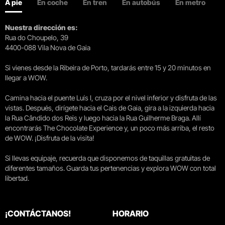
A pie
En coche
En tren
En autobús
En metro
Nuestra dirección es:
Rua do Choupelo, 39
4400-088 Vila Nova de Gaia
Si vienes desde la Ribeira de Porto, tardarás entre 15 y 20 minutos en
llegar a WOW.
Camina hacia el puente Luís I, cruza por el nivel inferior y disfruta de las
vistas. Después, dirígete hacia el Cais de Gaia, gira a la izquierda hacia
la Rua Cândido dos Reis y luego hacia la Rua Guilherme Braga. Allí
encontrarás The Chocolate Experience y, un poco más arriba, el resto
de WOW. ¡Disfruta de la visita!
Si llevas equipaje, recuerda que disponemos de taquillas gratuitas de
diferentes tamaños. Guarda tus pertenencias y explora WOW con total
libertad.
¡CONTÁCTANOS!
HORARIO