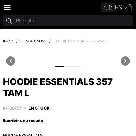
ES
INICIO
/
TIENDA ONLINE
/
HOODIE ESSENTIALS 357 TAM L
HOODIE ESSENTIALS 357
TAM L
#7430757
EN STOCK
Escribir una reseña
HOODIE ESSENTIALS