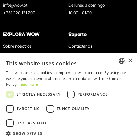
info@wow.pt
De lunes a domingo
+351 220 121 200
10:00 - 01:00
EXPLORA WOW
Soporte
Sobre nosotros
Contáctanos
Museos
Preguntas frecuentes
×
This website uses cookies
Agenda
Términos y condiciones
Noticias
Política de privacidad y cookies
This website uses cookies to improve user experience. By using our
ENGLISH
website you consent to all cookies in accordance with our Cookie
Restaurantes
Trabaja con nosotros
Policy.
Read more
Tarjeta WOW
Canal de denuncias
PORTUGUESE
STRICTLY NECESSARY
PERFORMANCE
Grupos y eventos
Libro de reclamaciones
Servicio educativo
TARGETING
FUNCTIONALITY
UNCLASSIFIED
SHOW DETAILS
© 2026