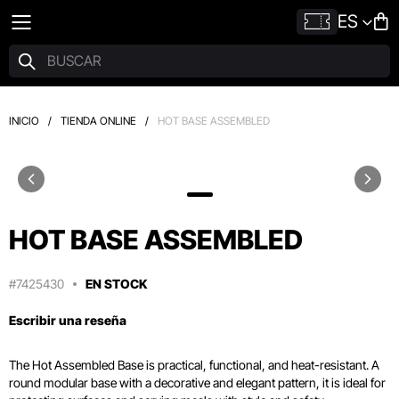
ES
INICIO
/
TIENDA ONLINE
/
HOT BASE ASSEMBLED
HOT BASE ASSEMBLED
#7425430
EN STOCK
Escribir una reseña
The Hot Assembled Base is practical, functional, and heat-resistant. A
round modular base with a decorative and elegant pattern, it is ideal for