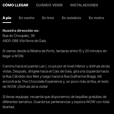
CÓMO LLEGAR
CUÁNDO VENIR
INSTALACIONES
A pie
En coche
En tren
En autobús
En metro
Nuestra dirección es:
Rua do Choupelo, 39
4400-088 Vila Nova de Gaia
Si vienes desde la Ribeira de Porto, tardarás entre 15 y 20 minutos en
llegar a WOW.
Camina hacia el puente Luís I, cruza por el nivel inferior y disfruta de las
vistas. Después, dirígete hacia el Cais de Gaia, gira a la izquierda hacia
la Rua Cândido dos Reis y luego hacia la Rua Guilherme Braga. Allí
encontrarás The Chocolate Experience y, un poco más arriba, el resto
de WOW. ¡Disfruta de la visita!
Si llevas equipaje, recuerda que disponemos de taquillas gratuitas de
diferentes tamaños. Guarda tus pertenencias y explora WOW con total
libertad.