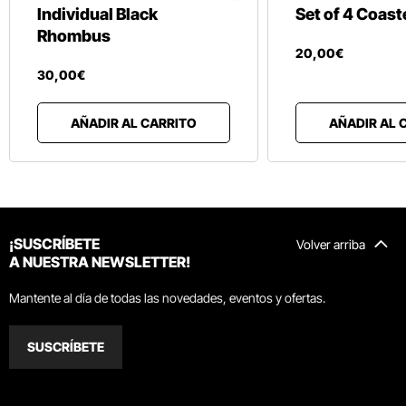
Individual Black
Set of 4 Coast
Rhombus
20
,
00
€
30
,
00
€
AÑADIR AL CARRITO
AÑADIR AL 
¡SUSCRÍBETE
Volver arriba
A NUESTRA NEWSLETTER!
Mantente al día de todas las novedades, eventos y ofertas.
SUSCRÍBETE