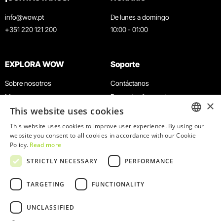
info@wow.pt
De lunes a domingo
+351 220 121 200
10:00 - 01:00
EXPLORA WOW
Soporte
Sobre nosotros
Contáctanos
Museos
Preguntas frecuentes
×
This website uses cookies
Agenda
Términos y condiciones
Noticias
Política de privacidad y cookies
This website uses cookies to improve user experience. By using our
ENGLISH
website you consent to all cookies in accordance with our Cookie
Restaurantes
Trabaja con nosotros
Policy.
Read more
Tarjeta WOW
Canal de denuncias
PORTUGUESE
STRICTLY NECESSARY
PERFORMANCE
Grupos y eventos
Libro de reclamaciones
Servicio educativo
TARGETING
FUNCTIONALITY
UNCLASSIFIED