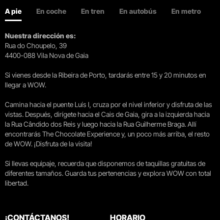
A pie
En coche
En tren
En autobús
En metro
Nuestra dirección es:
Rua do Choupelo, 39
4400-088 Vila Nova de Gaia
Si vienes desde la Ribeira de Porto, tardarás entre 15 y 20 minutos en
llegar a WOW.
Camina hacia el puente Luís I, cruza por el nivel inferior y disfruta de las
vistas. Después, dirígete hacia el Cais de Gaia, gira a la izquierda hacia
la Rua Cândido dos Reis y luego hacia la Rua Guilherme Braga. Allí
encontrarás The Chocolate Experience y, un poco más arriba, el resto
de WOW. ¡Disfruta de la visita!
Si llevas equipaje, recuerda que disponemos de taquillas gratuitas de
diferentes tamaños. Guarda tus pertenencias y explora WOW con total
libertad.
¡CONTÁCTANOS!
HORARIO