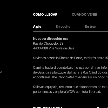
CÓMO LLEGAR
CUÁNDO VENIR
A pie
En coche
En tren
.
Nuestra dirección es:
Rua do Choupelo, 39
4400-088 Vila Nova de Gaia
Si vienes desde la Ribeira de Porto, tardarás entre 
Camina hacia el puente Luís I, cruza por el nivel infer
go
de Gaia, gira a la izquierda hacia la Rua Cândido dos
encontrarás The Chocolate Experience y, un poco más 
Si llevas equipaje, recuerda que disponemos de taqui
pertenencias y explora WOW con total libertad.