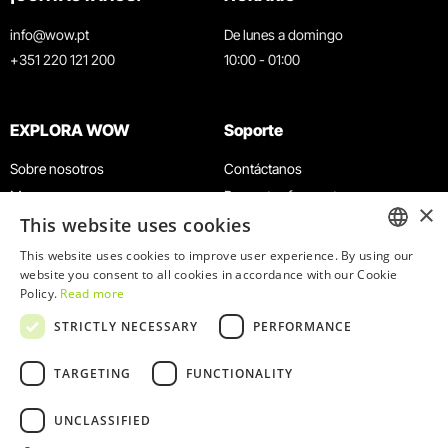
info@wow.pt
De lunes a domingo
+351 220 121 200
10:00 - 01:00
EXPLORA WOW
Soporte
Sobre nosotros
Contáctanos
Museos
Preguntas frecuentes
×
This website uses cookies
Agenda
Términos y condiciones
Noticias
Política de privacidad y cookies
This website uses cookies to improve user experience. By using our
ENGLISH
website you consent to all cookies in accordance with our Cookie
Restaurantes
Trabaja con nosotros
Policy.
Read more
Tarjeta WOW
Canal de denuncias
PORTUGUESE
STRICTLY NECESSARY
PERFORMANCE
Grupos y eventos
Libro de reclamaciones
Servicio educativo
TARGETING
FUNCTIONALITY
UNCLASSIFIED