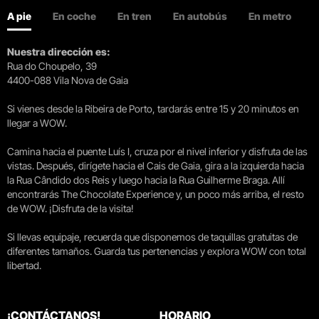
A pie
En coche
En tren
En autobús
En metro
Nuestra dirección es:
Rua do Choupelo, 39
4400-088 Vila Nova de Gaia
Si vienes desde la Ribeira de Porto, tardarás entre 15 y 20 minutos en
llegar a WOW.
Camina hacia el puente Luís I, cruza por el nivel inferior y disfruta de las
vistas. Después, dirígete hacia el Cais de Gaia, gira a la izquierda hacia
la Rua Cândido dos Reis y luego hacia la Rua Guilherme Braga. Allí
encontrarás The Chocolate Experience y, un poco más arriba, el resto
de WOW. ¡Disfruta de la visita!
Si llevas equipaje, recuerda que disponemos de taquillas gratuitas de
diferentes tamaños. Guarda tus pertenencias y explora WOW con total
libertad.
¡CONTÁCTANOS!
HORARIO