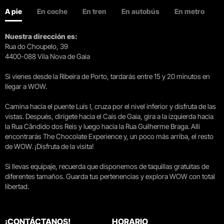
A pie
En coche
En tren
En autobús
En metro
Nuestra dirección es:
Rua do Choupelo, 39
4400-088 Vila Nova de Gaia
Si vienes desde la Ribeira de Porto, tardarás entre 15 y 20 minutos en
llegar a WOW.
Camina hacia el puente Luís I, cruza por el nivel inferior y disfruta de las
vistas. Después, dirígete hacia el Cais de Gaia, gira a la izquierda hacia
la Rua Cândido dos Reis y luego hacia la Rua Guilherme Braga. Allí
encontrarás The Chocolate Experience y, un poco más arriba, el resto
de WOW. ¡Disfruta de la visita!
Si llevas equipaje, recuerda que disponemos de taquillas gratuitas de
diferentes tamaños. Guarda tus pertenencias y explora WOW con total
libertad.
¡CONTÁCTANOS!
HORARIO