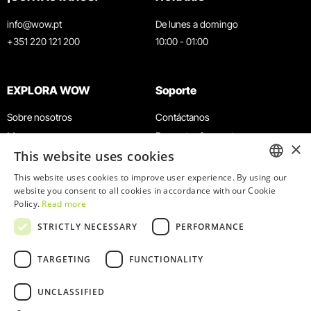
info@wow.pt
De lunes a domingo
+351 220 121 200
10:00 - 01:00
EXPLORA WOW
Soporte
Sobre nosotros
Contáctanos
Museos
Preguntas frecuentes
×
This website uses cookies
Agenda
Términos y condiciones
Noticias
Política de privacidad y cookies
This website uses cookies to improve user experience. By using our
ENGLISH
website you consent to all cookies in accordance with our Cookie
Restaurantes
Trabaja con nosotros
Policy.
Read more
Tarjeta WOW
Canal de denuncias
PORTUGUESE
STRICTLY NECESSARY
PERFORMANCE
Grupos y eventos
Libro de reclamaciones
Servicio educativo
TARGETING
FUNCTIONALITY
UNCLASSIFIED