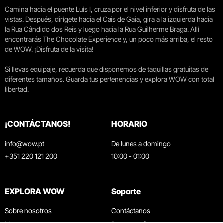
Camina hacia el puente Luís I, cruza por el nivel inferior y disfruta de las
vistas. Después, dirígete hacia el Cais de Gaia, gira a la izquierda hacia
la Rua Cândido dos Reis y luego hacia la Rua Guilherme Braga. Allí
encontrarás The Chocolate Experience y, un poco más arriba, el resto
de WOW. ¡Disfruta de la visita!
Si llevas equipaje, recuerda que disponemos de taquillas gratuitas de
diferentes tamaños. Guarda tus pertenencias y explora WOW con total
libertad.
¡CONTÁCTANOS!
HORARIO
info@wow.pt
De lunes a domingo
+351 220 121 200
10:00 - 01:00
EXPLORA WOW
Soporte
Sobre nosotros
Contáctanos