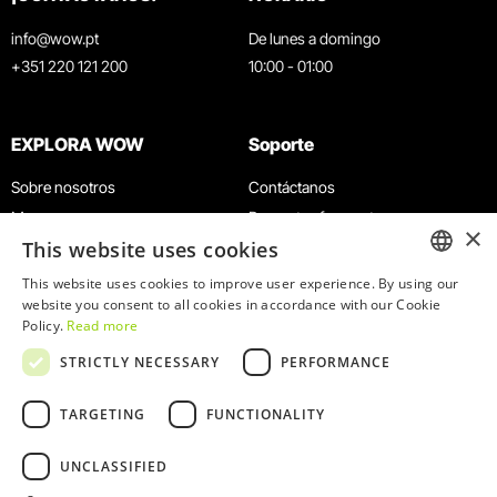
info@wow.pt
De lunes a domingo
+351 220 121 200
10:00 - 01:00
EXPLORA WOW
Soporte
Sobre nosotros
Contáctanos
Museos
Preguntas frecuentes
×
This website uses cookies
Agenda
Términos y condiciones
Noticias
Política de privacidad y cookies
This website uses cookies to improve user experience. By using our
ENGLISH
website you consent to all cookies in accordance with our Cookie
Restaurantes
Trabaja con nosotros
Policy.
Read more
Tarjeta WOW
Canal de denuncias
PORTUGUESE
STRICTLY NECESSARY
PERFORMANCE
Grupos y eventos
Libro de reclamaciones
Servicio educativo
TARGETING
FUNCTIONALITY
UNCLASSIFIED