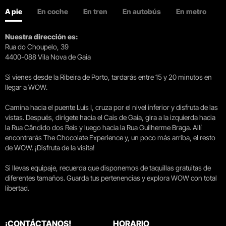
A pie
En coche
En tren
En autobús
En metro
Nuestra dirección es:
Rua do Choupelo, 39
4400-088 Vila Nova de Gaia
Si vienes desde la Ribeira de Porto, tardarás entre 15 y 20 minutos en
llegar a WOW.
Camina hacia el puente Luís I, cruza por el nivel inferior y disfruta de las
vistas. Después, dirígete hacia el Cais de Gaia, gira a la izquierda hacia
la Rua Cândido dos Reis y luego hacia la Rua Guilherme Braga. Allí
encontrarás The Chocolate Experience y, un poco más arriba, el resto
de WOW. ¡Disfruta de la visita!
Si llevas equipaje, recuerda que disponemos de taquillas gratuitas de
diferentes tamaños. Guarda tus pertenencias y explora WOW con total
libertad.
¡CONTÁCTANOS!
HORARIO