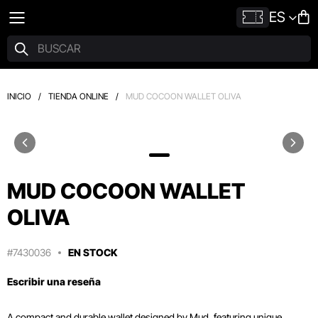
ES
INICIO
/
TIENDA ONLINE
/
MUD COCOON WALLET OLIVA
MUD COCOON WALLET
OLIVA
#7430036
EN STOCK
Escribir una reseña
A compact and durable wallet designed by Mud, featuring unique