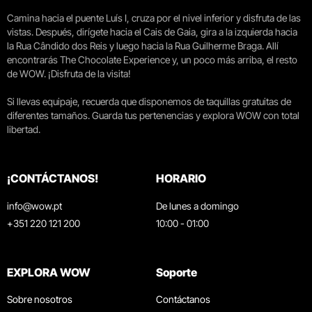
Camina hacia el puente Luís I, cruza por el nivel inferior y disfruta de las
vistas. Después, dirígete hacia el Cais de Gaia, gira a la izquierda hacia
la Rua Cândido dos Reis y luego hacia la Rua Guilherme Braga. Allí
encontrarás The Chocolate Experience y, un poco más arriba, el resto
de WOW. ¡Disfruta de la visita!
Si llevas equipaje, recuerda que disponemos de taquillas gratuitas de
diferentes tamaños. Guarda tus pertenencias y explora WOW con total
libertad.
¡CONTÁCTANOS!
HORARIO
info@wow.pt
De lunes a domingo
+351 220 121 200
10:00 - 01:00
EXPLORA WOW
Soporte
Sobre nosotros
Contáctanos