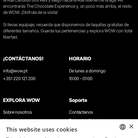
encontrarás The Chocolate Experience y, un poco más arriba, el resto
de WOW. ¡Disfruta de la visita!
Si llevas equipaje, recuerda que disponemos de taquillas gratuitas de
diferentes tamaños. Guarda tus pertenencias y explora WOW con total
libertad.
¡CONTÁCTANOS!
HORARIO
info@wow.pt
De lunes a domingo
+351 220 121 200
10:00 - 01:00
EXPLORA WOW
Soporte
Sobre nosotros
Contáctanos
Museos
Preguntas frecuentes
×
This website uses cookies
Agenda
Términos y condiciones
Noticias
Política de privacidad y cookies