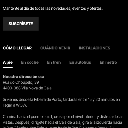
Mantente al día de todas las novedades, eventos y ofertas.
SUSCRÍBETE
CÓMO LLEGAR
CUÁNDO VENIR
INSTALACIONES
A pie
En coche
En tren
En autobús
En metro
Nuestra dirección es:
Rua do Choupelo, 39
4400-088 Vila Nova de Gaia
Si vienes desde la Ribeira de Porto, tardarás entre 15 y 20 minutos en
llegar a WOW.
Camina hacia el puente Luís I, cruza por el nivel inferior y disfruta de las
vistas. Después, dirígete hacia el Cais de Gaia, gira a la izquierda hacia
la Rua Cândido dos Reis y luego hacia la Rua Guilherme Braga. Allí