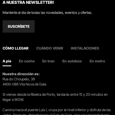
A NUESTRA NEWSLETTER!
Mantente al día de todas las novedades, eventos y ofertas.
SUSCRÍBETE
CÓMO LLEGAR
CUÁNDO VENIR
INSTALACIONES
A pie
En coche
En tren
En autobús
En metro
Nuestra dirección es:
Rua do Choupelo, 39
4400-088 Vila Nova de Gaia
Si vienes desde la Ribeira de Porto, tardarás entre 15 y 20 minutos en
llegar a WOW.
Camina hacia el puente Luís I, cruza por el nivel inferior y disfruta de las
vistas. Después, dirígete hacia el Cais de Gaia, gira a la izquierda hacia