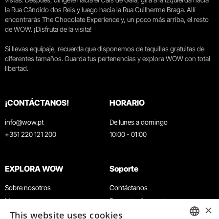
la Rua Cândido dos Reis y luego hacia la Rua Guilherme Braga. Allí
encontrarás The Chocolate Experience y, un poco más arriba, el resto
de WOW. ¡Disfruta de la visita!
Si llevas equipaje, recuerda que disponemos de taquillas gratuitas de
diferentes tamaños. Guarda tus pertenencias y explora WOW con total
libertad.
¡CONTÁCTANOS!
HORARIO
info@wow.pt
De lunes a domingo
+351 220 121 200
10:00 - 01:00
EXPLORA WOW
Soporte
Sobre nosotros
Contáctanos
Museos
Preguntas frecuentes
×
This website uses cookies
Agenda
Términos y condiciones