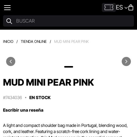
ES
INICIO
/
TIENDA ONLINE
/
MUD MINI PEAR PINK
MUD MINI PEAR PINK
#7434036
EN STOCK
Escribir una reseña
A light and compact shoulder bag made in Portugal, blending wood,
cork, and leather. Featuring a scratch-free cork lining and water-