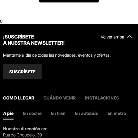
0
¡SUSCRÍBETE
Volver arriba
A NUESTRA NEWSLETTER!
Mantente al día de todas las novedades, eventos y ofertas.
SUSCRÍBETE
CÓMO LLEGAR
CUÁNDO VENIR
INSTALACIONES
A pie
En coche
En tren
En autobús
En metro
Nuestra dirección es:
Rua do Choupelo, 39