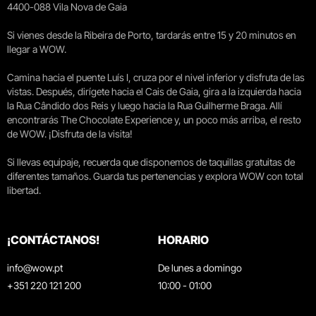
4400-088 Vila Nova de Gaia
Si vienes desde la Ribeira de Porto, tardarás entre 15 y 20 minutos en
llegar a WOW.
Camina hacia el puente Luís I, cruza por el nivel inferior y disfruta de las
vistas. Después, dirígete hacia el Cais de Gaia, gira a la izquierda hacia
la Rua Cândido dos Reis y luego hacia la Rua Guilherme Braga. Allí
encontrarás The Chocolate Experience y, un poco más arriba, el resto
de WOW. ¡Disfruta de la visita!
Si llevas equipaje, recuerda que disponemos de taquillas gratuitas de
diferentes tamaños. Guarda tus pertenencias y explora WOW con total
libertad.
¡CONTÁCTANOS!
HORARIO
info@wow.pt
De lunes a domingo
+351 220 121 200
10:00 - 01:00