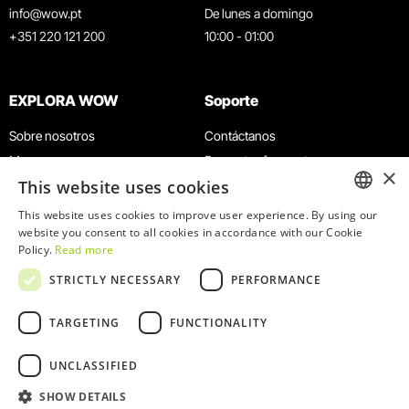
info@wow.pt
De lunes a domingo
+351 220 121 200
10:00 - 01:00
EXPLORA WOW
Soporte
Sobre nosotros
Contáctanos
Museos
Preguntas frecuentes
×
This website uses cookies
Agenda
Términos y condiciones
Noticias
Política de privacidad y cookies
This website uses cookies to improve user experience. By using our
ENGLISH
website you consent to all cookies in accordance with our Cookie
Restaurantes
Trabaja con nosotros
Policy.
Read more
Tarjeta WOW
Canal de denuncias
PORTUGUESE
STRICTLY NECESSARY
PERFORMANCE
Grupos y eventos
Libro de reclamaciones
Servicio educativo
TARGETING
FUNCTIONALITY
UNCLASSIFIED
SHOW DETAILS
© 2026