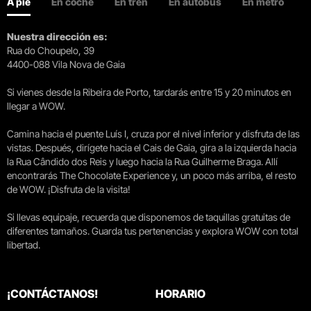
A pie
En coche
En tren
En autobús
En metro
Nuestra dirección es:
Rua do Choupelo, 39
4400-088 Vila Nova de Gaia
Si vienes desde la Ribeira de Porto, tardarás entre 15 y 20 minutos en
llegar a WOW.
Camina hacia el puente Luís I, cruza por el nivel inferior y disfruta de las
vistas. Después, dirígete hacia el Cais de Gaia, gira a la izquierda hacia
la Rua Cândido dos Reis y luego hacia la Rua Guilherme Braga. Allí
encontrarás The Chocolate Experience y, un poco más arriba, el resto
de WOW. ¡Disfruta de la visita!
Si llevas equipaje, recuerda que disponemos de taquillas gratuitas de
diferentes tamaños. Guarda tus pertenencias y explora WOW con total
libertad.
¡CONTÁCTANOS!
HORARIO