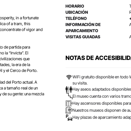
HORARIO
T
UBICACIÓN
osperity, in a fortunate
TELÉFONO
ca of a tram, this
INFORMACIÓN DE
 concentrate of vigor and
APARCAMIENTO
VISITAS GUIADAS
to de partida para
 la “Invicta”. El
NOTAS DE ACCESIBILI
civilizaciones que
ades, la era de la
l y el Cerco de Porto.
WiFi gratuito disponible en tod
ad del Porto actual. A
su visita.
ca a tamaño real de un
Hay aseos adaptados disponibles 
 y de su gente: una mezcla
El museo cuenta con varios tramo
Hay ascensores disponibles para 
Nuestros museos disponen de aud
Hay plazas de aparcamiento adapt