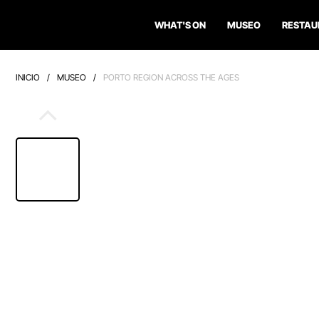
WHAT'S ON
MUSEO
RESTAU
INICIO
/
MUSEO
/
PORTO REGION ACROSS THE AGES