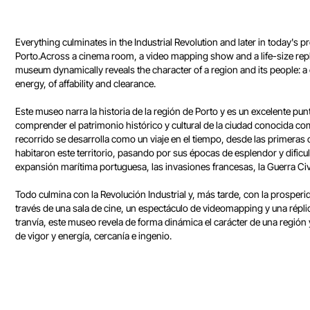
Everything culminates in the Industrial Revolution and later in today's pr
Porto.Across a cinema room, a video mapping show and a life-size repli
museum dynamically reveals the character of a region and its people: a
energy, of affability and clearance.
Este museo narra la historia de la región de Porto y es un excelente pun
comprender el patrimonio histórico y cultural de la ciudad conocida como
recorrido se desarrolla como un viaje en el tiempo, desde las primeras 
habitaron este territorio, pasando por sus épocas de esplendor y dificult
expansión marítima portuguesa, las invasiones francesas, la Guerra Civi
Todo culmina con la Revolución Industrial y, más tarde, con la prosperid
través de una sala de cine, un espectáculo de videomapping y una répli
tranvía, este museo revela de forma dinámica el carácter de una región
de vigor y energía, cercanía e ingenio.