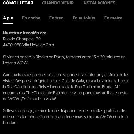
CÓMO LLEGAR
CUÁNDO VENIR
INSTALACIONES
A pie
En coche
En tren
En autobús
En metro
Nuestra dirección es:
Rua do Choupelo, 39
4400-088 Vila Nova de Gaia
Si vienes desde la Ribeira de Porto, tardarás entre 15 y 20 minutos en
llegar a WOW.
Camina hacia el puente Luís I, cruza por el nivel inferior y disfruta de las
vistas. Después, dirígete hacia el Cais de Gaia, gira a la izquierda hacia
la Rua Cândido dos Reis y luego hacia la Rua Guilherme Braga. Allí
encontrarás The Chocolate Experience y, un poco más arriba, el resto
de WOW. ¡Disfruta de la visita!
Si llevas equipaje, recuerda que disponemos de taquillas gratuitas de
diferentes tamaños. Guarda tus pertenencias y explora WOW con total
libertad.