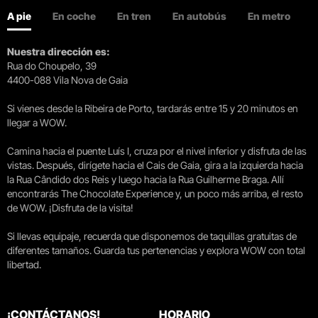
A pie
En coche
En tren
En autobús
En metro
Nuestra dirección es:
Rua do Choupelo, 39
4400-088 Vila Nova de Gaia
Si vienes desde la Ribeira de Porto, tardarás entre 15 y 20 minutos en
llegar a WOW.
Camina hacia el puente Luís I, cruza por el nivel inferior y disfruta de las
vistas. Después, dirígete hacia el Cais de Gaia, gira a la izquierda hacia
la Rua Cândido dos Reis y luego hacia la Rua Guilherme Braga. Allí
encontrarás The Chocolate Experience y, un poco más arriba, el resto
de WOW. ¡Disfruta de la visita!
Si llevas equipaje, recuerda que disponemos de taquillas gratuitas de
diferentes tamaños. Guarda tus pertenencias y explora WOW con total
libertad.
¡CONTÁCTANOS!
HORARIO