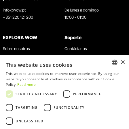
info@wow.pt
De lunes a domingo
+351 220 121 200
10:00 - 01:00
EXPLORA WOW
Soporte
Sobre nosotros
Contáctanos
Museos
Preguntas frecuentes
×
This website uses cookies
Agenda
Términos y condiciones
Noticias
Política de privacidad y cookies
This website uses cookies to improve user experience. By using our
ENGLISH
website you consent to all cookies in accordance with our Cookie
Restaurantes
Trabaja con nosotros
Policy.
Read more
Tarjeta WOW
Canal de denuncias
PORTUGUESE
STRICTLY NECESSARY
PERFORMANCE
Grupos y eventos
Libro de reclamaciones
Servicio educativo
TARGETING
FUNCTIONALITY
UNCLASSIFIED