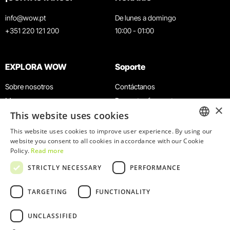
info@wow.pt
De lunes a domingo
+351 220 121 200
10:00 - 01:00
EXPLORA WOW
Soporte
Sobre nosotros
Contáctanos
Museos
Preguntas frecuentes
×
This website uses cookies
Agenda
Términos y condiciones
Noticias
Política de privacidad y cookies
This website uses cookies to improve user experience. By using our
ENGLISH
website you consent to all cookies in accordance with our Cookie
Restaurantes
Trabaja con nosotros
Policy.
Read more
Tarjeta WOW
Canal de denuncias
PORTUGUESE
STRICTLY NECESSARY
PERFORMANCE
Grupos y eventos
Libro de reclamaciones
Servicio educativo
TARGETING
FUNCTIONALITY
UNCLASSIFIED