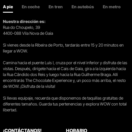
A pie
En coche
En tren
En autobús
En metro
Nuestra dirección es:
Rua do Choupelo, 39
4400-088 Vila Nova de Gaia
Si vienes desde la Ribeira de Porto, tardarás entre 15 y 20 minutos en
llegar a WOW.
Camina hacia el puente Luís I, cruza por el nivel inferior y disfruta de las
vistas. Después, dirígete hacia el Cais de Gaia, gira a la izquierda hacia
la Rua Cândido dos Reis y luego hacia la Rua Guilherme Braga. Allí
encontrarás The Chocolate Experience y, un poco más arriba, el resto
de WOW. ¡Disfruta de la visita!
Si llevas equipaje, recuerda que disponemos de taquillas gratuitas de
diferentes tamaños. Guarda tus pertenencias y explora WOW con total
libertad.
¡CONTÁCTANOS!
HORARIO