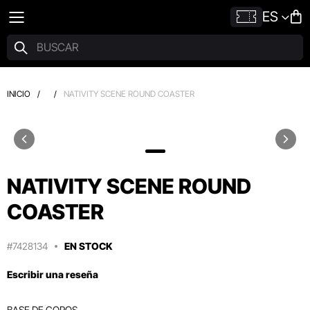
ES
INICIO
/
/
NATIVITY SCENE ROUND COASTER
NATIVITY SCENE ROUND
COASTER
#7428134
EN STOCK
Escribir una reseña
BASE DE COPOS