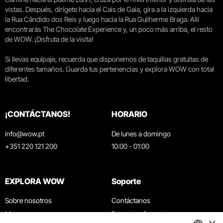
vistas. Después, dirígete hacia el Cais de Gaia, gira a la izquierda hacia
la Rua Cândido dos Reis y luego hacia la Rua Guilherme Braga. Allí
encontrarás The Chocolate Experience y, un poco más arriba, el resto
de WOW. ¡Disfruta de la visita!
Si llevas equipaje, recuerda que disponemos de taquillas gratuitas de
diferentes tamaños. Guarda tus pertenencias y explora WOW con total
libertad.
¡CONTÁCTANOS!
HORARIO
info@wow.pt
De lunes a domingo
+351 220 121 200
10:00 - 01:00
EXPLORA WOW
Soporte
Sobre nosotros
Contáctanos
Museos
Preguntas frecuentes