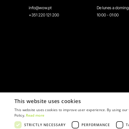
info@wow.pt
De lunes a domin
+351 220 121 200
10:00 - 01:00
This website uses cookies
This website uses cookies to improve user experience. By using our 
Policy.
Read more
STRICTLY NECESSARY
PERFORMANCE
T