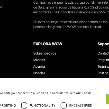
Camina hacia el puente Luís I, cruza por el nivel infer
go
de Gaia, gira a la izquierda hacia la Rua Cândido dos
encontrarás The Chocolate Experience y, un poco más 
Si llevas equipaje, recuerda que disponemos de taqui
pertenencias y explora WOW con total libertad.
EXPLORA WOW
Sopor
Sobre nosotros
Contác
Museos
Pregunt
Agenda
Término
Noticias
Política
Restaurantes
Trabaja
Tarjeta WOW
Canal d
Grupos y eventos
Libro d
website you consent to all cookies in accordance with our Cookie
Servicio educativo
ARGETING
FUNCTIONALITY
UNCLASSIFIED