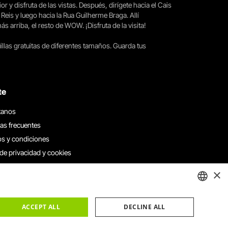
ior y disfruta de las vistas. Después, dirígete hacia el Cais
 Reis y luego hacia la Rua Guilherme Braga. Allí
arriba, el resto de WOW. ¡Disfruta de la visita!
llas gratuitas de diferentes tamaños. Guarda tus
te
tanos
as frecuentes
s y condiciones
 de privacidad y cookies
 con nosotros
×
e denuncias
e reclamaciones
ENGLISH
ACCEPT ALL
DECLINE ALL
PORTUGUESE