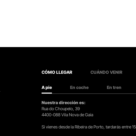
CÓMO LLEGAR
CUÁNDO VENIR
A pie
En coche
En tren
.
Nuestra dirección es:
Rua do Choupelo, 39
4400-088 Vila Nova de Gaia
Si vienes desde la Ribeira de Porto, tardarás entre 