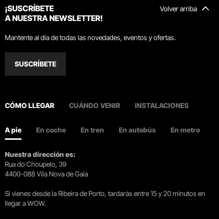
¡SUSCRÍBETE
Volver arriba
A NUESTRA NEWSLETTER!
Mantente al día de todas las novedades, eventos y ofertas.
SUSCRÍBETE
CÓMO LLEGAR
CUÁNDO VENIR
INSTALACIONES
A pie
En coche
En tren
En autobús
En metro
Nuestra dirección es:
Rua do Choupelo, 39
4400-088 Vila Nova de Gaia
Si vienes desde la Ribeira de Porto, tardarás entre 15 y 20 minutos en
llegar a WOW.