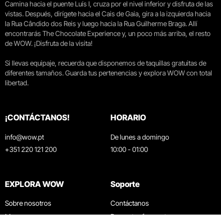
Camina hacia el puente Luís I, cruza por el nivel inferior y disfruta de las
vistas. Después, dirígete hacia el Cais de Gaia, gira a la izquierda hacia
la Rua Cândido dos Reis y luego hacia la Rua Guilherme Braga. Allí
encontrarás The Chocolate Experience y, un poco más arriba, el resto
de WOW. ¡Disfruta de la visita!
Si llevas equipaje, recuerda que disponemos de taquillas gratuitas de
diferentes tamaños. Guarda tus pertenencias y explora WOW con total
libertad.
¡CONTÁCTANOS!
HORARIO
info@wow.pt
De lunes a domingo
+351 220 121 200
10:00 - 01:00
EXPLORA WOW
Soporte
Sobre nosotros
Contáctanos
Museos
Preguntas frecuentes