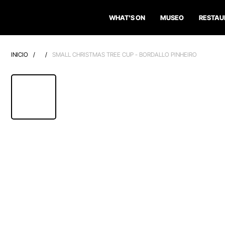
WHAT'S ON
MUSEO
RESTAU
INICIO
/
/
SMALL CHRISTMAS TREE CUP - BORDALLO PINHEIRO