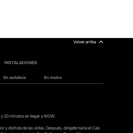
Volver arriba
INSTALACIONES
En autobús
En metro
15 y 20 minutos en llegar a WOW.
ior y disfruta de las vistas. Después, dirígete hacia el Cais