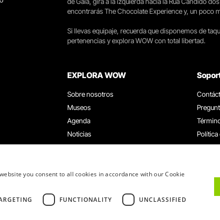
de Gaia, gira a la izquierda hacia la Rua Cândido dos
encontrarás The Chocolate Experience y, un poco más 
Si llevas equipaje, recuerda que disponemos de taqui
pertenencias y explora WOW con total libertad.
EXPLORA WOW
Sopor
Sobre nosotros
Contác
Museos
Pregunt
Agenda
Término
Noticias
Política
Restaurantes
Trabaja
Tarjeta WOW
Canal d
Grupos y eventos
Libro d
website you consent to all cookies in accordance with our Cookie
Servicio educativo
ARGETING
FUNCTIONALITY
UNCLASSIFIED