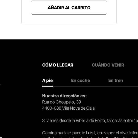
AÑADIR AL CARRITO
CÓMO LLEGAR
CUÁNDO VENIR
A pie
En coche
En tren
.
Nuestra dirección es:
Rua do Choupelo, 39
4400-088 Vila Nova de Gaia
Si vienes desde la Ribeira de Porto, tardarás entre 
Camina hacia el puente Luís I, cruza por el nivel infer
go