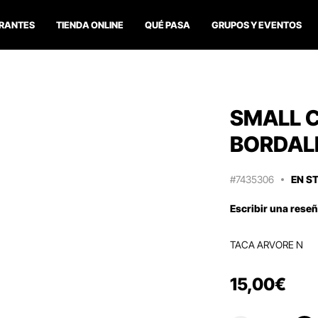
RANTES
TIENDA ONLINE
QUÉ PASA
GRUPOS Y EVENTOS
SMALL C
BORDALL
#7435306
EN S
Escribir una rese
TACA ARVORE N
15
,
00
€