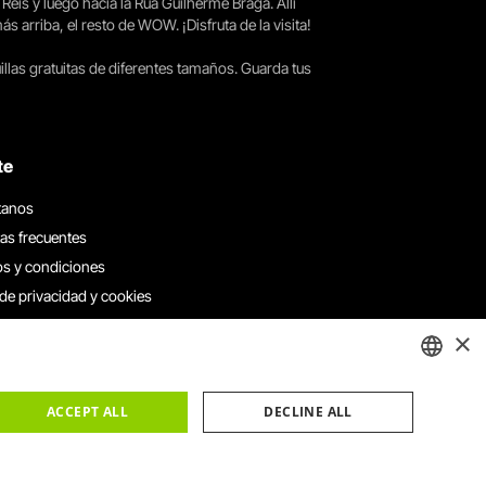
 Reis y luego hacia la Rua Guilherme Braga. Allí
arriba, el resto de WOW. ¡Disfruta de la visita!
llas gratuitas de diferentes tamaños. Guarda tus
te
tanos
as frecuentes
s y condiciones
 de privacidad y cookies
 con nosotros
×
e denuncias
e reclamaciones
ENGLISH
ACCEPT ALL
DECLINE ALL
PORTUGUESE