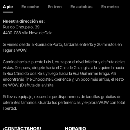
A pie
En coche
En tren
En autobús
En metro
Nuestra dirección es:
Rua do Choupelo, 39
4400-088 Vila Nova de Gaia
Si vienes desde la Ribeira de Porto, tardarás entre 15 y 20 minutos en
llegar a WOW.
Camina hacia el puente Luís I, cruza por el nivel inferior y disfruta de las
vistas. Después, dirígete hacia el Cais de Gaia, gira a la izquierda hacia
la Rua Cândido dos Reis y luego hacia la Rua Guilherme Braga. Allí
encontrarás The Chocolate Experience y, un poco más arriba, el resto
de WOW. ¡Disfruta de la visita!
Si llevas equipaje, recuerda que disponemos de taquillas gratuitas de
diferentes tamaños. Guarda tus pertenencias y explora WOW con total
libertad.
¡CONTÁCTANOS!
HORARIO