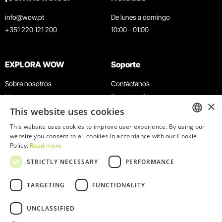
info@wow.pt
De lunes a domingo
+351 220 121 200
10:00 - 01:00
EXPLORA WOW
Soporte
Sobre nosotros
Contáctanos
Museos
Preguntas frecuentes
×
This website uses cookies
Agenda
Términos y condiciones
Noticias
Política de privacidad y cookies
This website uses cookies to improve user experience. By using our
ENGLISH
website you consent to all cookies in accordance with our Cookie
Restaurantes
Trabaja con nosotros
Policy.
Read more
Tarjeta WOW
Canal de denuncias
PORTUGUESE
STRICTLY NECESSARY
PERFORMANCE
Grupos y eventos
Libro de reclamaciones
Servicio educativo
TARGETING
FUNCTIONALITY
UNCLASSIFIED