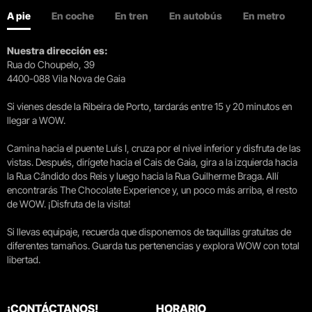
A pie
En coche
En tren
En autobús
En metro
Nuestra dirección es:
Rua do Choupelo, 39
4400-088 Vila Nova de Gaia
Si vienes desde la Ribeira de Porto, tardarás entre 15 y 20 minutos en
llegar a WOW.
Camina hacia el puente Luís I, cruza por el nivel inferior y disfruta de las
vistas. Después, dirígete hacia el Cais de Gaia, gira a la izquierda hacia
la Rua Cândido dos Reis y luego hacia la Rua Guilherme Braga. Allí
encontrarás The Chocolate Experience y, un poco más arriba, el resto
de WOW. ¡Disfruta de la visita!
Si llevas equipaje, recuerda que disponemos de taquillas gratuitas de
diferentes tamaños. Guarda tus pertenencias y explora WOW con total
libertad.
¡CONTÁCTANOS!
HORARIO