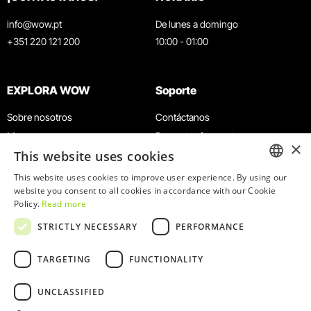
info@wow.pt
De lunes a domingo
+351 220 121 200
10:00 - 01:00
EXPLORA WOW
Soporte
Sobre nosotros
Contáctanos
Museos
Preguntas frecuentes
×
This website uses cookies
Agenda
Términos y condiciones
Noticias
Política de privacidad y cookies
This website uses cookies to improve user experience. By using our
ENGLISH
website you consent to all cookies in accordance with our Cookie
Restaurantes
Trabaja con nosotros
Policy.
Read more
Tarjeta WOW
Canal de denuncias
PORTUGUESE
STRICTLY NECESSARY
PERFORMANCE
Grupos y eventos
Libro de reclamaciones
Servicio educativo
TARGETING
FUNCTIONALITY
UNCLASSIFIED