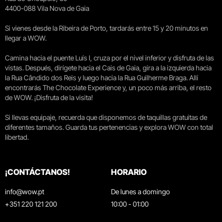
4400-088 Vila Nova de Gaia
Si vienes desde la Ribeira de Porto, tardarás entre 15 y 20 minutos en
llegar a WOW.
Camina hacia el puente Luís I, cruza por el nivel inferior y disfruta de las
vistas. Después, dirígete hacia el Cais de Gaia, gira a la izquierda hacia
la Rua Cândido dos Reis y luego hacia la Rua Guilherme Braga. Allí
encontrarás The Chocolate Experience y, un poco más arriba, el resto
de WOW. ¡Disfruta de la visita!
Si llevas equipaje, recuerda que disponemos de taquillas gratuitas de
diferentes tamaños. Guarda tus pertenencias y explora WOW con total
libertad.
¡CONTÁCTANOS!
HORARIO
info@wow.pt
De lunes a domingo
+351 220 121 200
10:00 - 01:00