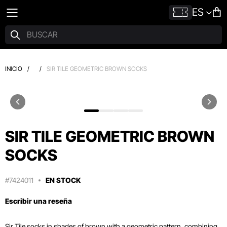
ES
INICIO
/
/
SIR TILE GEOMETRIC BROWN SOCKS
SIR TILE GEOMETRIC BROWN
SOCKS
#7424011
EN STOCK
Escribir una reseña
Sir Tile socks in shades of brown with a geometric pattern, combining