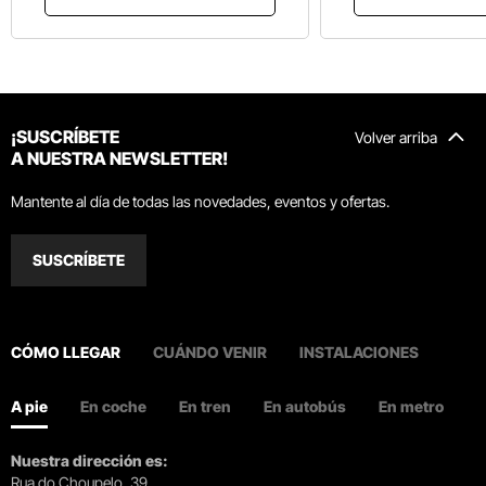
¡SUSCRÍBETE
Volver arriba
A NUESTRA NEWSLETTER!
Mantente al día de todas las novedades, eventos y ofertas.
SUSCRÍBETE
CÓMO LLEGAR
CUÁNDO VENIR
INSTALACIONES
A pie
En coche
En tren
En autobús
En metro
Nuestra dirección es:
Rua do Choupelo, 39