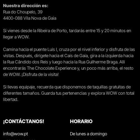
Nuestra dirección es:
Rua do Choupelo, 39
4400-088 Vila Nova de Gaia
Si vienes desde la Ribeira de Porto, tardarás entre 15 y 20 minutos en
llegar a WOW.
Camina hacia el puente Luís I, cruza por el nivel inferior y disfruta de las
vistas. Después, dirígete hacia el Cais de Gaia, gira a la izquierda hacia
la Rua Cândido dos Reis y luego hacia la Rua Guilherme Braga. Allí
encontrarás The Chocolate Experience y, un poco más arriba, el resto
de WOW. ¡Disfruta de la visita!
Si llevas equipaje, recuerda que disponemos de taquillas gratuitas de
diferentes tamaños. Guarda tus pertenencias y explora WOW con total
libertad.
¡CONTÁCTANOS!
HORARIO
info@wow.pt
De lunes a domingo