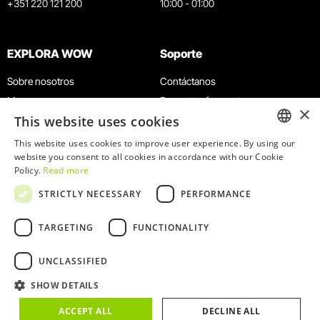
+351 220 121 200
10:00 - 01:00
EXPLORA WOW
Soporte
Sobre nosotros
Contáctanos
Museos
Preguntas frecuentes
×
This website uses cookies
Agenda
Términos y condiciones
Noticias
Política de privacidad y cookies
This website uses cookies to improve user experience. By using our
ENGLISH
website you consent to all cookies in accordance with our Cookie
Restaurantes
Trabaja con nosotros
Policy.
Read more
Tarjeta WOW
Canal de denuncias
PORTUGUESE
STRICTLY NECESSARY
PERFORMANCE
Grupos y eventos
Libro de reclamaciones
Servicio educativo
TARGETING
FUNCTIONALITY
UNCLASSIFIED
SHOW DETAILS
© 2026
WOW
ACCEPT ALL
DECLINE ALL