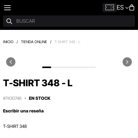
ES
INICIO
/
TIENDA ONLINE
/
T-SHIRT 348 - L
T-SHIRT 348 - L
#7430746
EN STOCK
Escribir una reseña
T-SHIRT 348