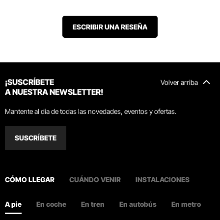
ESCRIBIR UNA RESEÑA
¡SUSCRÍBETE
Volver arriba
A NUESTRA NEWSLETTER!
Mantente al día de todas las novedades, eventos y ofertas.
SUSCRÍBETE
CÓMO LLEGAR
CUÁNDO VENIR
INSTALACIONES
A pie
En coche
En tren
En autobús
En metro