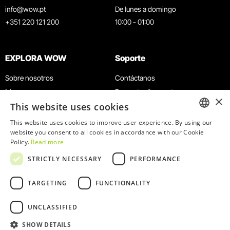
info@wow.pt
De lunes a domingo
+351 220 121 200
10:00 - 01:00
EXPLORA WOW
Soporte
Sobre nosotros
Contáctanos
Museos
Preguntas frecuentes
×
This website uses cookies
Agenda
Términos y condiciones
Noticias
Política de privacidad y cookies
This website uses cookies to improve user experience. By using our
ENGLISH
website you consent to all cookies in accordance with our Cookie
Restaurantes
Trabaja con nosotros
Policy.
Read more
Tarjeta WOW
Canal de denuncias
PORTUGUESE
STRICTLY NECESSARY
PERFORMANCE
Grupos y eventos
Libro de reclamaciones
Servicio educativo
TARGETING
FUNCTIONALITY
UNCLASSIFIED
SHOW DETAILS
© 2026