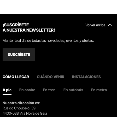
¡SUSCRÍBETE
Volver arriba
A NUESTRA NEWSLETTER!
Mantente al día de todas las novedades, eventos y ofertas.
SUSCRÍBETE
CÓMO LLEGAR
CUÁNDO VENIR
INSTALACIONES
A pie
En coche
En tren
En autobús
En metro
Nuestra dirección es:
Rua do Choupelo, 39
4400-088 Vila Nova de Gaia