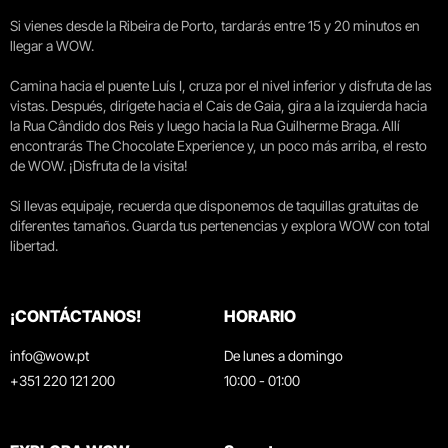
Si vienes desde la Ribeira de Porto, tardarás entre 15 y 20 minutos en
llegar a WOW.
Camina hacia el puente Luís I, cruza por el nivel inferior y disfruta de las
vistas. Después, dirígete hacia el Cais de Gaia, gira a la izquierda hacia
la Rua Cândido dos Reis y luego hacia la Rua Guilherme Braga. Allí
encontrarás The Chocolate Experience y, un poco más arriba, el resto
de WOW. ¡Disfruta de la visita!
Si llevas equipaje, recuerda que disponemos de taquillas gratuitas de
diferentes tamaños. Guarda tus pertenencias y explora WOW con total
libertad.
¡CONTÁCTANOS!
HORARIO
info@wow.pt
De lunes a domingo
+351 220 121 200
10:00 - 01:00