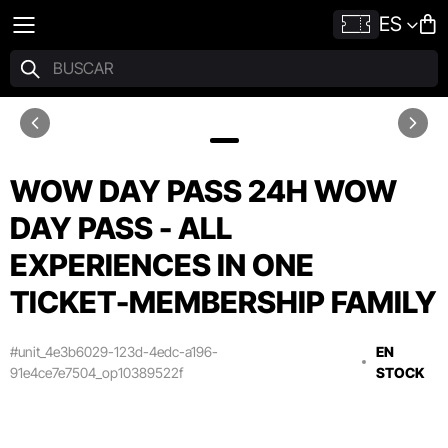
ES
WOW DAY PASS 24H WOW
DAY PASS - ALL
EXPERIENCES IN ONE
TICKET-MEMBERSHIP FAMILY
#unit_4e3b6029-123d-4edc-a196-
EN
91e4ce7e7504_op10389522f
STOCK