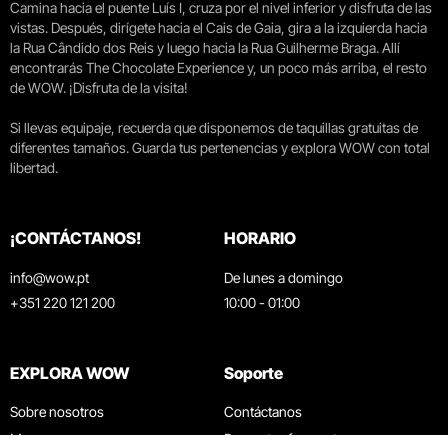
Camina hacia el puente Luís I, cruza por el nivel inferior y disfruta de las
vistas. Después, dirígete hacia el Cais de Gaia, gira a la izquierda hacia
la Rua Cândido dos Reis y luego hacia la Rua Guilherme Braga. Allí
encontrarás The Chocolate Experience y, un poco más arriba, el resto
de WOW. ¡Disfruta de la visita!
Si llevas equipaje, recuerda que disponemos de taquillas gratuitas de
diferentes tamaños. Guarda tus pertenencias y explora WOW con total
libertad.
¡CONTÁCTANOS!
HORARIO
info@wow.pt
De lunes a domingo
+351 220 121 200
10:00 - 01:00
EXPLORA WOW
Soporte
Sobre nosotros
Contáctanos
Museos
Preguntas frecuentes