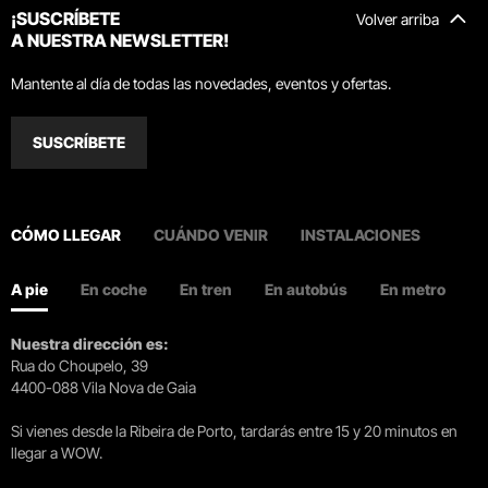
¡SUSCRÍBETE
Volver arriba
A NUESTRA NEWSLETTER!
Mantente al día de todas las novedades, eventos y ofertas.
SUSCRÍBETE
CÓMO LLEGAR
CUÁNDO VENIR
INSTALACIONES
A pie
En coche
En tren
En autobús
En metro
Nuestra dirección es:
Rua do Choupelo, 39
4400-088 Vila Nova de Gaia
Si vienes desde la Ribeira de Porto, tardarás entre 15 y 20 minutos en
llegar a WOW.