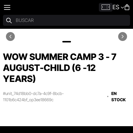
ES
WOW SUMMER CAMP 3 - 7
AUGUST-CHILD (6 -12
YEARS)
#unit_74d18bb0-dc7a-4c9f-8bcb-
EN
1101b6c424bf_op3ee18669c
STOCK