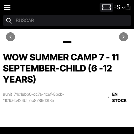
ES
WOW SUMMER CAMP 7 - 11
SEPTEMBER-CHILD (6 -12
YEARS)
#unit_74d18bb0-dc7a-4c9f-8bcb-
EN
1101b6c424bf_op8789d3f3e
STOCK