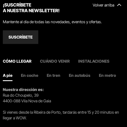
¡SUSCRÍBETE
Volver arriba
A NUESTRA NEWSLETTER!
Mantente al día de todas las novedades, eventos y ofertas.
SUSCRÍBETE
CÓMO LLEGAR
CUÁNDO VENIR
INSTALACIONES
A pie
En coche
En tren
En autobús
En metro
Nuestra dirección es:
Rua do Choupelo, 39
4400-088 Vila Nova de Gaia
Si vienes desde la Ribeira de Porto, tardarás entre 15 y 20 minutos en
llegar a WOW.