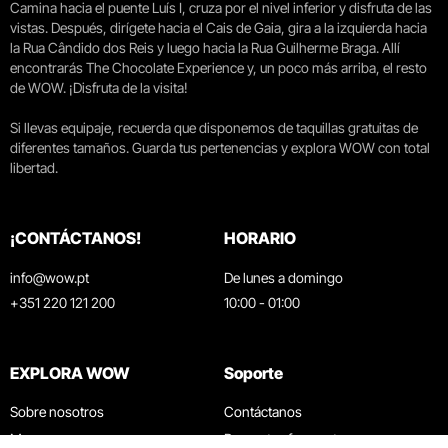
Camina hacia el puente Luís I, cruza por el nivel inferior y disfruta de las
vistas. Después, dirígete hacia el Cais de Gaia, gira a la izquierda hacia
la Rua Cândido dos Reis y luego hacia la Rua Guilherme Braga. Allí
encontrarás The Chocolate Experience y, un poco más arriba, el resto
de WOW. ¡Disfruta de la visita!
Si llevas equipaje, recuerda que disponemos de taquillas gratuitas de
diferentes tamaños. Guarda tus pertenencias y explora WOW con total
libertad.
¡CONTÁCTANOS!
HORARIO
info@wow.pt
De lunes a domingo
+351 220 121 200
10:00 - 01:00
EXPLORA WOW
Soporte
Sobre nosotros
Contáctanos
Museos
Preguntas frecuentes