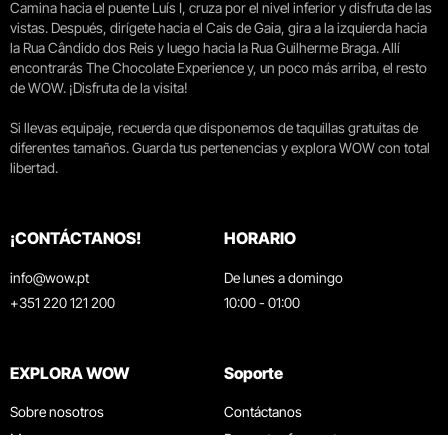
Camina hacia el puente Luís I, cruza por el nivel inferior y disfruta de las
vistas. Después, dirígete hacia el Cais de Gaia, gira a la izquierda hacia
la Rua Cândido dos Reis y luego hacia la Rua Guilherme Braga. Allí
encontrarás The Chocolate Experience y, un poco más arriba, el resto
de WOW. ¡Disfruta de la visita!
Si llevas equipaje, recuerda que disponemos de taquillas gratuitas de
diferentes tamaños. Guarda tus pertenencias y explora WOW con total
libertad.
¡CONTÁCTANOS!
HORARIO
info@wow.pt
De lunes a domingo
+351 220 121 200
10:00 - 01:00
EXPLORA WOW
Soporte
Sobre nosotros
Contáctanos
Museos
Preguntas frecuentes