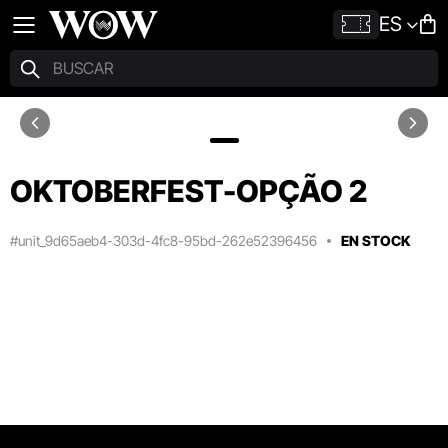
ES
OKTOBERFEST-OPÇÃO 2
#unit_9d65aeb4-303d-4fc8-95bd-262e52396456
EN STOCK