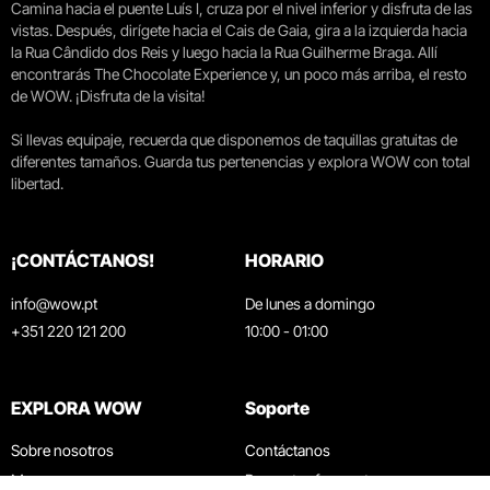
Camina hacia el puente Luís I, cruza por el nivel inferior y disfruta de las
vistas. Después, dirígete hacia el Cais de Gaia, gira a la izquierda hacia
la Rua Cândido dos Reis y luego hacia la Rua Guilherme Braga. Allí
encontrarás The Chocolate Experience y, un poco más arriba, el resto
de WOW. ¡Disfruta de la visita!
Si llevas equipaje, recuerda que disponemos de taquillas gratuitas de
diferentes tamaños. Guarda tus pertenencias y explora WOW con total
libertad.
¡CONTÁCTANOS!
HORARIO
info@wow.pt
De lunes a domingo
+351 220 121 200
10:00 - 01:00
EXPLORA WOW
Soporte
Sobre nosotros
Contáctanos
Museos
Preguntas frecuentes