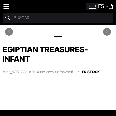
ES
EGIPTIAN TREASURES-
INFANT
#unit_a707288a-d1fc-498c-acea-9c78a28c1f11
EN STOCK