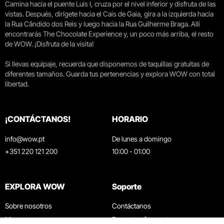
Camina hacia el puente Luís I, cruza por el nivel inferior y disfruta de las
vistas. Después, dirígete hacia el Cais de Gaia, gira a la izquierda hacia
la Rua Cândido dos Reis y luego hacia la Rua Guilherme Braga. Allí
encontrarás The Chocolate Experience y, un poco más arriba, el resto
de WOW. ¡Disfruta de la visita!
Si llevas equipaje, recuerda que disponemos de taquillas gratuitas de
diferentes tamaños. Guarda tus pertenencias y explora WOW con total
libertad.
¡CONTÁCTANOS!
HORARIO
info@wow.pt
De lunes a domingo
+351 220 121 200
10:00 - 01:00
EXPLORA WOW
Soporte
Sobre nosotros
Contáctanos
Museos
Preguntas frecuentes