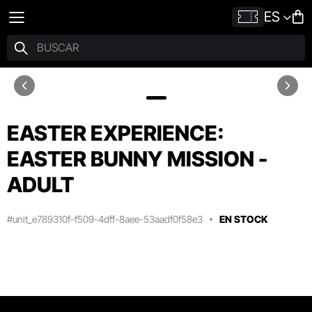
ES
EASTER EXPERIENCE:
EASTER BUNNY MISSION -
ADULT
#unit_e789310f-f509-4dff-8aee-53aadf0f58e3
EN STOCK