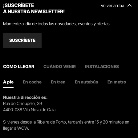
¡SUSCRÍBETE
Volver arriba
A NUESTRA NEWSLETTER!
Mantente al día de todas las novedades, eventos y ofertas.
SUSCRÍBETE
CÓMO LLEGAR
CUÁNDO VENIR
INSTALACIONES
A pie
En coche
En tren
En autobús
En metro
Nuestra dirección es:
Rua do Choupelo, 39
4400-088 Vila Nova de Gaia
Si vienes desde la Ribeira de Porto, tardarás entre 15 y 20 minutos en
llegar a WOW.