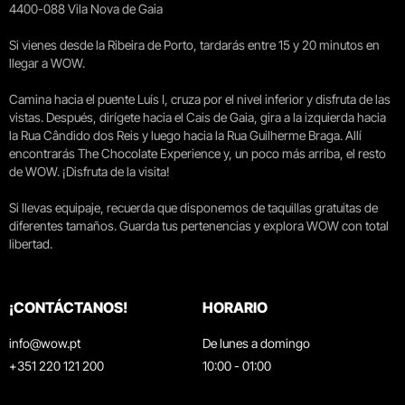
4400-088 Vila Nova de Gaia
Si vienes desde la Ribeira de Porto, tardarás entre 15 y 20 minutos en
llegar a WOW.
Camina hacia el puente Luís I, cruza por el nivel inferior y disfruta de las
vistas. Después, dirígete hacia el Cais de Gaia, gira a la izquierda hacia
la Rua Cândido dos Reis y luego hacia la Rua Guilherme Braga. Allí
encontrarás The Chocolate Experience y, un poco más arriba, el resto
de WOW. ¡Disfruta de la visita!
Si llevas equipaje, recuerda que disponemos de taquillas gratuitas de
diferentes tamaños. Guarda tus pertenencias y explora WOW con total
libertad.
¡CONTÁCTANOS!
HORARIO
info@wow.pt
De lunes a domingo
+351 220 121 200
10:00 - 01:00