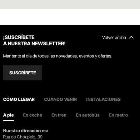
¡SUSCRÍBETE
Volver arriba
A NUESTRA NEWSLETTER!
Mantente al día de todas las novedades, eventos y ofertas.
SUSCRÍBETE
CÓMO LLEGAR
CUÁNDO VENIR
INSTALACIONES
A pie
En coche
En tren
En autobús
En metro
Nuestra dirección es:
Rua do Choupelo, 39