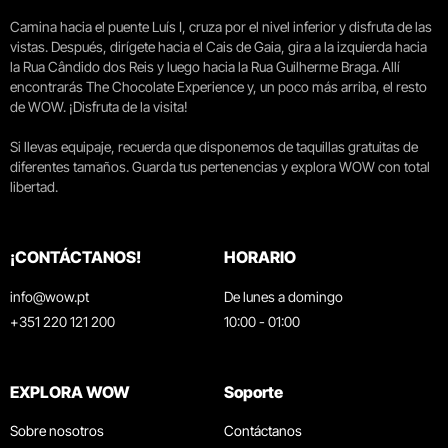
Camina hacia el puente Luís I, cruza por el nivel inferior y disfruta de las
vistas. Después, dirígete hacia el Cais de Gaia, gira a la izquierda hacia
la Rua Cândido dos Reis y luego hacia la Rua Guilherme Braga. Allí
encontrarás The Chocolate Experience y, un poco más arriba, el resto
de WOW. ¡Disfruta de la visita!
Si llevas equipaje, recuerda que disponemos de taquillas gratuitas de
diferentes tamaños. Guarda tus pertenencias y explora WOW con total
libertad.
¡CONTÁCTANOS!
HORARIO
info@wow.pt
De lunes a domingo
+351 220 121 200
10:00 - 01:00
EXPLORA WOW
Soporte
Sobre nosotros
Contáctanos