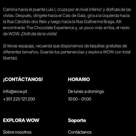
Camina hacia el puente Luís I, cruza por el nivel inferior y disfruta de las
vistas. Después, dirígete hacia el Cais de Gaia, gira a la izquierda hacia
la Rua Cândido dos Reis y luego hacia la Rua Guilherme Braga. Allí
encontrarás The Chocolate Experience y, un poco más arriba, el resto
de WOW. ¡Disfruta de la visita!
Si llevas equipaje, recuerda que disponemos de taquillas gratuitas de
diferentes tamaños. Guarda tus pertenencias y explora WOW con total
libertad.
¡CONTÁCTANOS!
HORARIO
info@wow.pt
De lunes a domingo
+351 220 121 200
10:00 - 01:00
EXPLORA WOW
Soporte
Sobre nosotros
Contáctanos