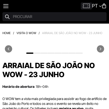
PT
HOME
/
VISITA O WOW
/
ARRAIAL DE SÃO JOÃO NO WOW - 23 JUNHO
ARRAIAL DE SÃO JOÃO NO
WOW - 23 JUNHO
Horário de abertura
18h–04h
O WOW tem a vista mais privilegiada para assistir ao fogo de artifício de
São João do Porto e todos os anos o evento se revela um êxito no
quarteirão cultural. Os bilhetes incluem
música ao vivo
, muita