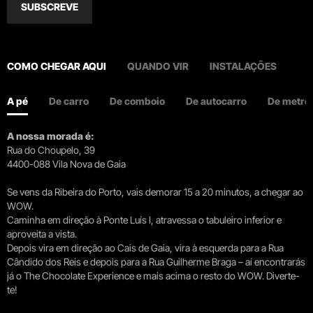
SUBSCREVE
COMO CHEGAR AQUI
QUANDO VIR
INSTALAÇÕES
A pé
De carro
De comboio
De autocarro
De metro
A nossa morada é:
Rua do Choupelo, 39
4400-088 Vila Nova de Gaia
Se vens da Ribeira do Porto, vais demorar 15 a 20 minutos, a chegar ao
WOW.
Caminha em direção à Ponte Luís I, atravessa o tabuleiro inferior e
aproveita a vista.
Depois vira em direção ao Cais de Gaia, vira à esquerda para a Rua
Cândido dos Reis e depois para a Rua Guilherme Braga – aí encontrarás
já o The Chocolate Experience e mais acima o resto do WOW. Diverte-
te!