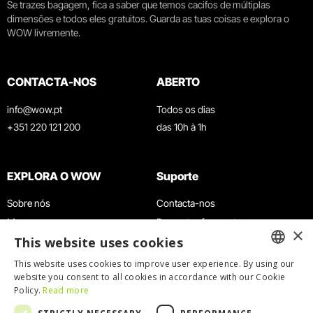
Se trazes bagagem, fica a saber que temos cacifos de múltiplas
dimensões e todos eles gratuitos. Guarda as tuas coisas e explora o
WOW livremente.
CONTACTA-NOS
ABERTO
info@wow.pt
Todos os dias
+351 220 121 200
das 10h à 1h
EXPLORA O WOW
Suporte
Sobre nós
Contacta-nos
Museus
Perguntas frequentes
×
This website uses cookies
Agenda
Termos e Condições
Notícias
Política de privacidade e cookies
This website uses cookies to improve user experience. By using our
ENGLISH
website you consent to all cookies in accordance with our Cookie
Restaurantes
Trabalha connosco
Policy.
Read more
Cartão WOW
Canal de denúncias
PORTUGUESE