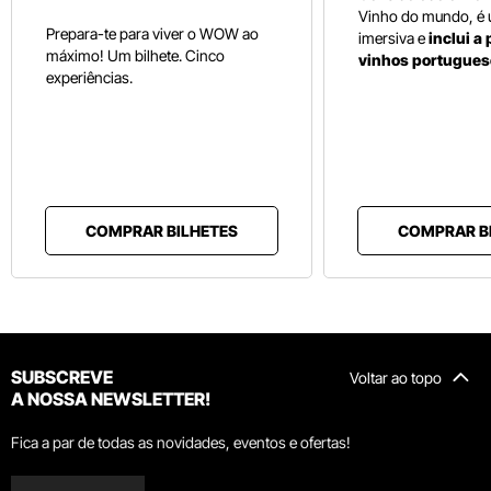
Vinho do mundo, é
Prepara-te para viver o WOW ao
imersiva e
inclui a
máximo! Um bilhete. Cinco
vinhos portugues
experiências.
COMPRAR BILHETES
COMPRAR B
SUBSCREVE
Voltar ao topo
A NOSSA NEWSLETTER!
Fica a par de todas as novidades, eventos e ofertas!