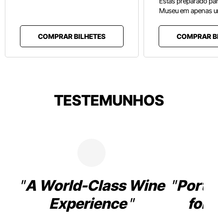
Estás preparado pa
Museu em apenas u
COMPRAR BILHETES
COMPRAR B
TESTEMUNHOS
A World-Class Wine
Porto
Experience
for 