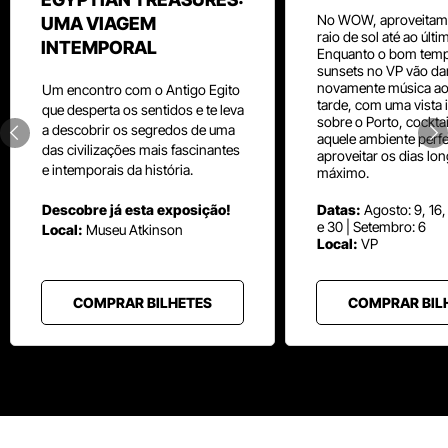
No WOW, aproveitam
UMA VIAGEM
raio de sol até ao últ
INTEMPORAL
Enquanto o bom temp
sunsets no VP vão da
novamente música aos
Um
encontro com o
Antigo Egito
tarde, com uma vista i
que desperta os sentidos e te leva
sobre o Porto, cocktai
a descobrir os segredos de uma
aquele ambiente perfe
das civilizações mais fascinantes
aproveitar os dias lo
e intemporais da história.
máximo.
Descobre já esta exposição!
Datas:
Agosto: 9, 16,
e 30 | Setembro: 6
Local:
Museu
Atkinson
Local:
VP
COMPRAR BILHETES
COMPRAR BIL