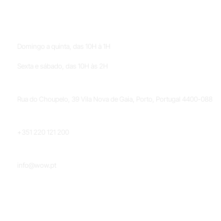
HORÁRIOS
Domingo a quinta, das 10H à 1H
Sexta e sábado, das 10H às 2H
LOCALIZAÇÃO
Rua do Choupelo, 39 Vila Nova de Gaia, Porto, Portugal 4400-088
TELEFONE
+351 220 121 200
EMAIL
info@wow.pt