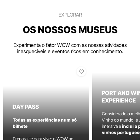
EXPLORAR
OS NOSSOS MUSEUS
Experimenta o fator WOW com as nossas atividades
inesquecíveis e eventos ricos em conhecimento.
PORT AND WI
EXPERIENCE
DAY PASS
Considerado o mel
Todas as experiências num só
Vinho do mundo, é
bilhete
imersiva e
inclui a
vinhos portugues
Prepara-te para viver o WOW ao