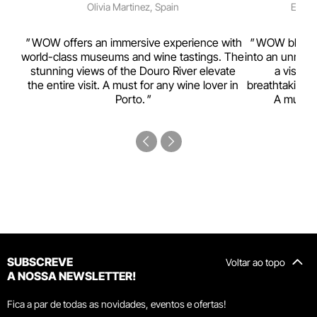
Olivia Martinez, Spain
Emma 
rism,
WOW offers an immersive experience with
WOW blends w
ting
world-class museums and wine tastings. The
into an unmiss
to
stunning views of the Douro River elevate
a visual
top
the entire visit. A must for any wine lover in
breathtaking v
Porto.
A must-s
SUBSCREVE
Voltar ao topo
A NOSSA NEWSLETTER!
Fica a par de todas as novidades, eventos e ofertas!