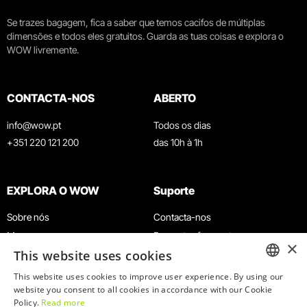
Se trazes bagagem, fica a saber que temos cacifos de múltiplas
dimensões e todos eles gratuitos. Guarda as tuas coisas e explora o
WOW livremente.
CONTACTA-NOS
ABERTO
info@wow.pt
Todos os dias
+351 220 121 200
das 10h à 1h
EXPLORA O WOW
Suporte
Sobre nós
Contacta-nos
Museus
Perguntas frequentes
×
This website uses cookies
Agenda
Termos e Condições
Notícias
Política de privacidade e cookies
This website uses cookies to improve user experience. By using our
ENGLISH
website you consent to all cookies in accordance with our Cookie
Restaurantes
Trabalha connosco
Policy.
Read more