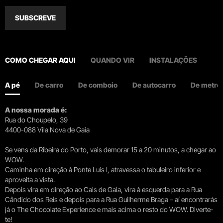
SUBSCREVE
COMO CHEGAR AQUI
QUANDO VIR
INSTALAÇÕES
A pé
De carro
De comboio
De autocarro
De metro
A nossa morada é:
Rua do Choupelo, 39
4400-088 Vila Nova de Gaia
Se vens da Ribeira do Porto, vais demorar 15 a 20 minutos, a chegar ao
WOW.
Caminha em direção à Ponte Luís I, atravessa o tabuleiro inferior e
aproveita a vista.
Depois vira em direção ao Cais de Gaia, vira à esquerda para a Rua
Cândido dos Reis e depois para a Rua Guilherme Braga – aí encontrarás
já o The Chocolate Experience e mais acima o resto do WOW. Diverte-
te!