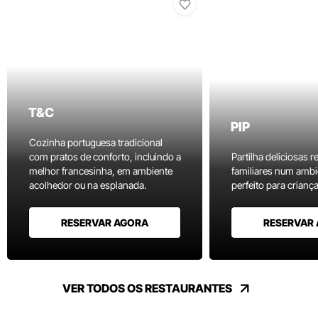
T&C
PIP
Cozinha portuguesa tradicional
com pratos de conforto, incluindo a
Partilha deliciosas r
melhor francesinha, em ambiente
familiares num ambi
acolhedor ou na esplanada.
perfeito para criança
RESERVAR AGORA
RESERVAR
VER TODOS OS RESTAURANTES