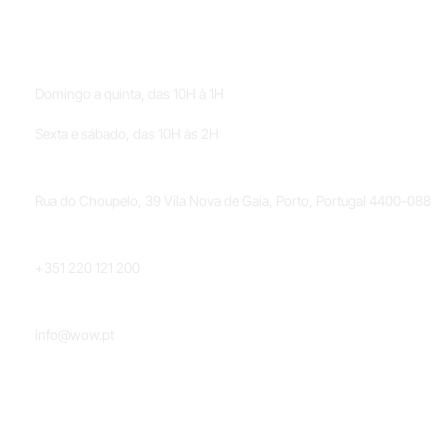
HORÁRIOS
Domingo a quinta, das 10H à 1H
Sexta e sábado, das 10H às 2H
LOCALIZAÇÃO
Rua do Choupelo, 39 Vila Nova de Gaia, Porto, Portugal 4400-088
TELEFONE
+351 220 121 200
EMAIL
info@wow.pt