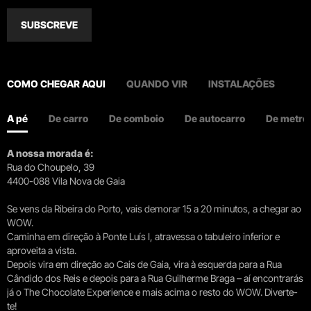
SUBSCREVE
COMO CHEGAR AQUI
QUANDO VIR
INSTALAÇÕES
A pé
De carro
De comboio
De autocarro
De metro
A nossa morada é:
Rua do Choupelo, 39
4400-088 Vila Nova de Gaia
Se vens da Ribeira do Porto, vais demorar 15 a 20 minutos, a chegar ao
WOW.
Caminha em direção à Ponte Luís I, atravessa o tabuleiro inferior e
aproveita a vista.
Depois vira em direção ao Cais de Gaia, vira à esquerda para a Rua
Cândido dos Reis e depois para a Rua Guilherme Braga – aí encontrarás
já o The Chocolate Experience e mais acima o resto do WOW. Diverte-
te!