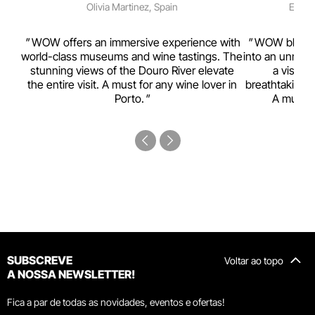
Olivia Martinez, Spain
Emma 
rism,
WOW offers an immersive experience with
WOW blends w
ting
world-class museums and wine tastings. The
into an unmiss
to
stunning views of the Douro River elevate
a visual
top
the entire visit. A must for any wine lover in
breathtaking v
Porto.
A must-s
SUBSCREVE
Voltar ao topo
A NOSSA NEWSLETTER!
Fica a par de todas as novidades, eventos e ofertas!