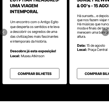
UMA VIAGEM
& 00's - 15 AG
INTEMPORAL
Há sunsets... e depoi
que nos fazem viajar 
Um
encontro com o
Antigo Egito
Há músicas que nunc
que desperta os sentidos e te leva
moda e finais de tard
a descobrir os segredos de uma
merecem uma banda 
das civilizações mais fascinantes
altura.
e intemporais da história.
Data:
15 de agosto
Local:
Praça Central
Descobre já esta exposição!
Local:
Museu
Atkinson
COMPRAR BILHETES
COMPRAR BIL