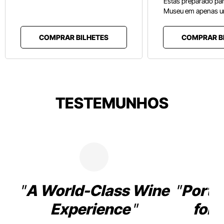
Estás preparado pa
Museu em apenas u
COMPRAR BILHETES
COMPRAR B
TESTEMUNHOS
A World-Class Wine
Porto
Experience
for 