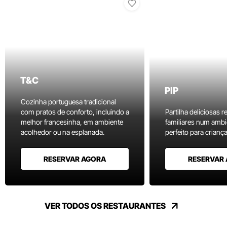
T&C
PIP
Cozinha portuguesa tradicional
com pratos de conforto, incluindo a
Partilha deliciosas r
melhor francesinha, em ambiente
familiares num ambi
acolhedor ou na esplanada.
perfeito para criança
RESERVAR AGORA
RESERVAR
VER TODOS OS RESTAURANTES