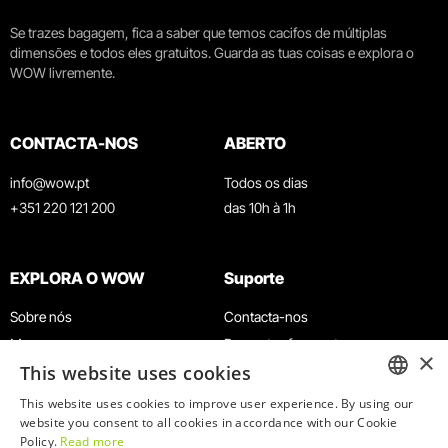
Se trazes bagagem, fica a saber que temos cacifos de múltiplas
dimensões e todos eles gratuitos. Guarda as tuas coisas e explora o
WOW livremente.
CONTACTA-NOS
ABERTO
info@wow.pt
Todos os dias
+351 220 121 200
das 10h à 1h
EXPLORA O WOW
Suporte
Sobre nós
Contacta-nos
Museus
Perguntas frequentes
×
This website uses cookies
Agenda
Termos e Condições
Notícias
Política de privacidade e cookies
This website uses cookies to improve user experience. By using our
ENGLISH
website you consent to all cookies in accordance with our Cookie
Restaurantes
Trabalha connosco
Policy.
Read more