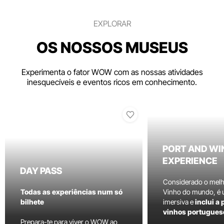
EXPLORAR
OS NOSSOS MUSEUS
Experimenta o fator WOW com as nossas atividades
inesquecíveis e eventos ricos em conhecimento.
PORT AND WI
EXPERIENCE
DAY PASS
Considerado o mel
Todas as experiências num só
Vinho do mundo, é
bilhete
imersiva e
inclui a
vinhos portugues
Prepara-te para viver o WOW ao