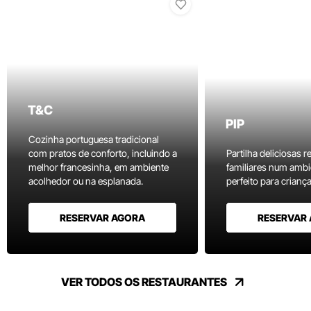
T&C
PIP
Cozinha portuguesa tradicional
com pratos de conforto, incluindo a
Partilha deliciosas r
melhor francesinha, em ambiente
familiares num ambi
acolhedor ou na esplanada.
perfeito para criança
RESERVAR AGORA
RESERVAR
VER TODOS OS RESTAURANTES