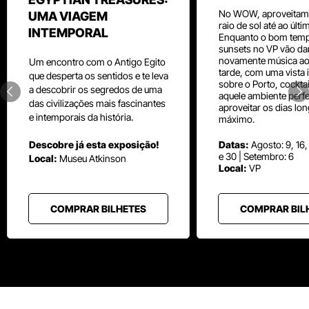
No WOW, aproveitam
UMA VIAGEM
raio de sol até ao últ
INTEMPORAL
Enquanto o bom temp
sunsets no VP vão da
novamente música aos
Um
encontro com o
Antigo Egito
tarde, com uma vista i
que desperta os sentidos e te leva
sobre o Porto, cocktai
a descobrir os segredos de uma
aquele ambiente perfe
das civilizações mais fascinantes
aproveitar os dias lo
e intemporais da história.
máximo.
Descobre já esta exposição!
Datas:
Agosto: 9, 16,
e 30 | Setembro: 6
Local:
Museu
Atkinson
Local:
VP
COMPRAR BILHETES
COMPRAR BIL