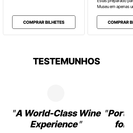
Estás preparado pa
Museu em apenas u
COMPRAR BILHETES
COMPRAR B
TESTEMUNHOS
A World-Class Wine
Porto
Experience
for 