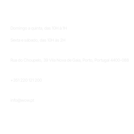
HORÁRIOS
Domingo a quinta, das 10H à 1H
Sexta e sábado, das 10H às 2H
LOCALIZAÇÃO
Rua do Choupelo, 39 Vila Nova de Gaia, Porto, Portugal 4400-088
TELEFONE
+351 220 121 200
EMAIL
info@wow.pt