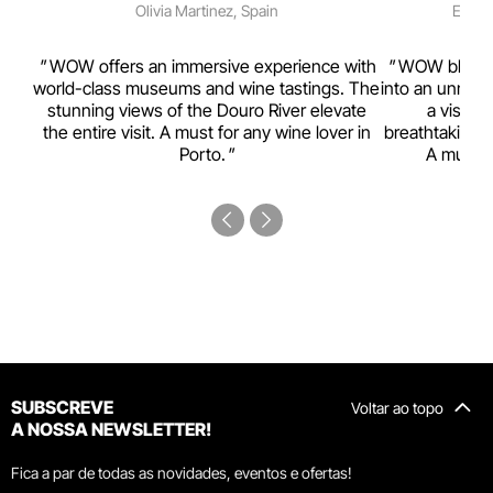
Olivia Martinez, Spain
Emma 
rism,
WOW offers an immersive experience with
WOW blends w
ting
world-class museums and wine tastings. The
into an unmiss
to
stunning views of the Douro River elevate
a visual
top
the entire visit. A must for any wine lover in
breathtaking v
Porto.
A must-s
SUBSCREVE
Voltar ao topo
A NOSSA NEWSLETTER!
Fica a par de todas as novidades, eventos e ofertas!