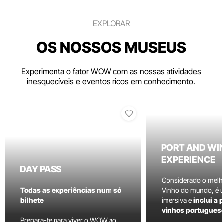
EXPLORAR
OS NOSSOS MUSEUS
Experimenta o fator WOW com as nossas atividades
inesquecíveis e eventos ricos em conhecimento.
PORT AND WI
EXPERIENCE
DAY PASS
Considerado o mel
Todas as experiências num só
Vinho do mundo, é
bilhete
imersiva e
inclui a
vinhos portugues
Prepara-te para viver o WOW ao