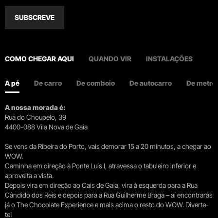
SUBSCREVE
COMO CHEGAR AQUI
QUANDO VIR
INSTALAÇÕES
A pé
De carro
De comboio
De autocarro
De metro
A nossa morada é:
Rua do Choupelo, 39
4400-088 Vila Nova de Gaia
Se vens da Ribeira do Porto, vais demorar 15 a 20 minutos, a chegar ao
WOW.
Caminha em direção à Ponte Luís I, atravessa o tabuleiro inferior e
aproveita a vista.
Depois vira em direção ao Cais de Gaia, vira à esquerda para a Rua
Cândido dos Reis e depois para a Rua Guilherme Braga – aí encontrarás
já o The Chocolate Experience e mais acima o resto do WOW. Diverte-
te!