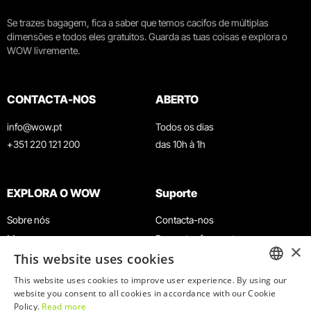
Se trazes bagagem, fica a saber que temos cacifos de múltiplas
dimensões e todos eles gratuitos. Guarda as tuas coisas e explora o
WOW livremente.
CONTACTA-NOS
ABERTO
info@wow.pt
Todos os dias
+351 220 121 200
das 10h à 1h
EXPLORA O WOW
Suporte
Sobre nós
Contacta-nos
Museus
Perguntas frequentes
×
This website uses cookies
Agenda
Termos e Condições
Notícias
Política de privacidade e cookies
This website uses cookies to improve user experience. By using our
ENGLISH
website you consent to all cookies in accordance with our Cookie
Restaurantes
Trabalha connosco
Policy.
Read more