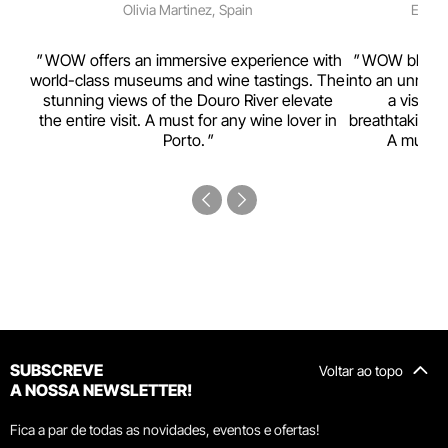
Olivia Martinez, Spain
Emma 
rism,
WOW offers an immersive experience with
WOW blends w
ting
world-class museums and wine tastings. The
into an unmiss
to
stunning views of the Douro River elevate
a visual
top
the entire visit. A must for any wine lover in
breathtaking v
Porto.
A must-s
SUBSCREVE
Voltar ao topo
A NOSSA NEWSLETTER!
Fica a par de todas as novidades, eventos e ofertas!