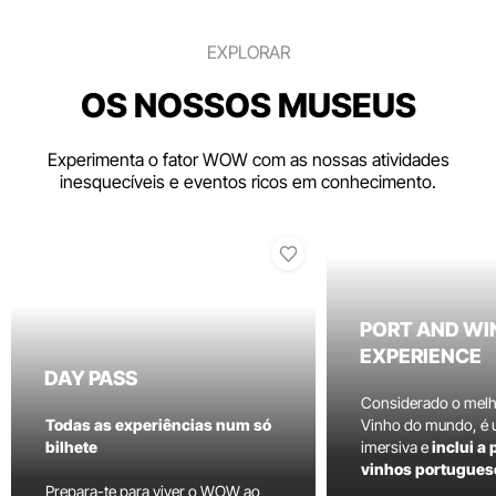
EXPLORAR
OS NOSSOS MUSEUS
Experimenta o fator WOW com as nossas atividades
inesquecíveis e eventos ricos em conhecimento.
PORT AND WI
EXPERIENCE
DAY PASS
Considerado o mel
Todas as experiências num só
Vinho do mundo, é
bilhete
imersiva e
inclui a
vinhos portugues
Prepara-te para viver o WOW ao