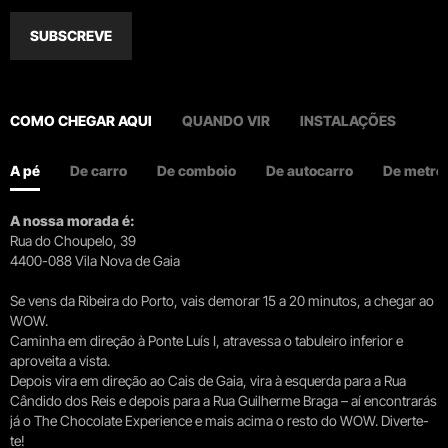
SUBSCREVE
COMO CHEGAR AQUI
QUANDO VIR
INSTALAÇÕES
A pé
De carro
De comboio
De autocarro
De metro
A nossa morada é:
Rua do Choupelo, 39
4400-088 Vila Nova de Gaia
Se vens da Ribeira do Porto, vais demorar 15 a 20 minutos, a chegar ao
WOW.
Caminha em direção à Ponte Luís I, atravessa o tabuleiro inferior e
aproveita a vista.
Depois vira em direção ao Cais de Gaia, vira à esquerda para a Rua
Cândido dos Reis e depois para a Rua Guilherme Braga – aí encontrarás
já o The Chocolate Experience e mais acima o resto do WOW. Diverte-
te!