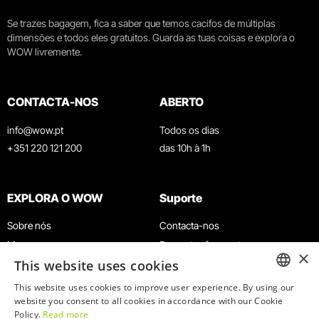
Se trazes bagagem, fica a saber que temos cacifos de múltiplas
dimensões e todos eles gratuitos. Guarda as tuas coisas e explora o
WOW livremente.
CONTACTA-NOS
ABERTO
info@wow.pt
Todos os dias
+351 220 121 200
das 10h à 1h
EXPLORA O WOW
Suporte
Sobre nós
Contacta-nos
Museus
Perguntas frequentes
×
This website uses cookies
Agenda
Termos e Condições
Notícias
Política de privacidade e cookies
This website uses cookies to improve user experience. By using our
ENGLISH
website you consent to all cookies in accordance with our Cookie
Restaurantes
Trabalha connosco
Policy.
Read more