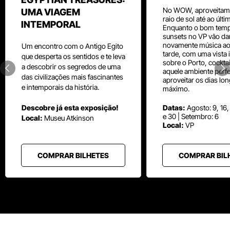
No WOW, aproveitam
UMA VIAGEM
raio de sol até ao últ
INTEMPORAL
Enquanto o bom temp
sunsets no VP vão da
novamente música aos
Um
encontro com o
Antigo Egito
tarde, com uma vista i
que desperta os sentidos e te leva
sobre o Porto, cocktai
a descobrir os segredos de uma
aquele ambiente perfe
das civilizações mais fascinantes
aproveitar os dias lo
e intemporais da história.
máximo.
Descobre já esta exposição!
Datas:
Agosto: 9, 16,
e 30 | Setembro: 6
Local:
Museu
Atkinson
Local:
VP
COMPRAR BILHETES
COMPRAR BIL