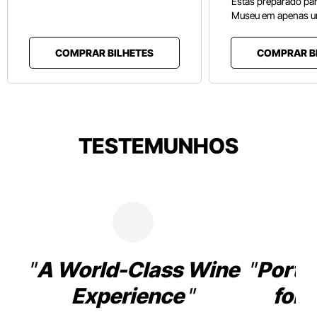
Estás preparado pa
Museu em apenas u
COMPRAR BILHETES
COMPRAR B
TESTEMUNHOS
A World-Class Wine
Porto
Experience
for 