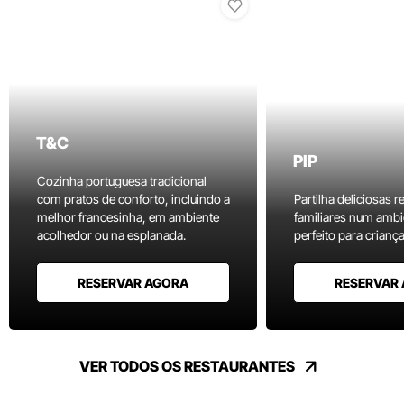
T&C
PIP
Cozinha portuguesa tradicional
com pratos de conforto, incluindo a
Partilha deliciosas r
melhor francesinha, em ambiente
familiares num ambi
acolhedor ou na esplanada.
perfeito para criança
RESERVAR AGORA
RESERVAR
VER TODOS OS RESTAURANTES