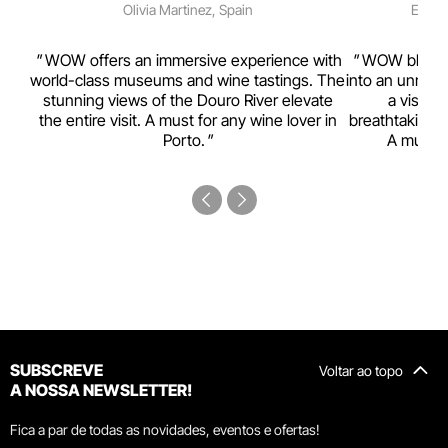
Olivia Martinez, Spain
Emma 
rism,
WOW offers an immersive experience with
WOW blends w
ting
world-class museums and wine tastings. The
into an unmiss
to
stunning views of the Douro River elevate
a visual
top
the entire visit. A must for any wine lover in
breathtaking v
Porto.
A must-s
SUBSCREVE
Voltar ao topo
A NOSSA NEWSLETTER!
Fica a par de todas as novidades, eventos e ofertas!