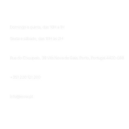
HORÁRIOS
Domingo a quinta, das 10H à 1H
Sexta e sábado, das 10H às 2H
LOCALIZAÇÃO
Rua do Choupelo, 39 Vila Nova de Gaia, Porto, Portugal 4400-088
TELEFONE
+351 220 121 200
EMAIL
info@wow.pt