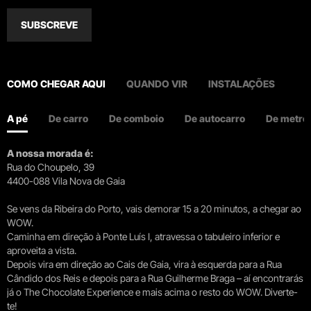
SUBSCREVE
COMO CHEGAR AQUI
QUANDO VIR
INSTALAÇÕES
A pé
De carro
De comboio
De autocarro
De metro
A nossa morada é:
Rua do Choupelo, 39
4400-088 Vila Nova de Gaia
Se vens da Ribeira do Porto, vais demorar 15 a 20 minutos, a chegar ao
WOW.
Caminha em direção à Ponte Luís I, atravessa o tabuleiro inferior e
aproveita a vista.
Depois vira em direção ao Cais de Gaia, vira à esquerda para a Rua
Cândido dos Reis e depois para a Rua Guilherme Braga – aí encontrarás
já o The Chocolate Experience e mais acima o resto do WOW. Diverte-
te!