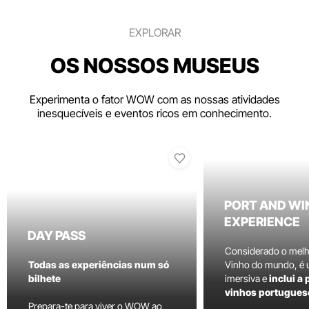
EXPLORAR
OS NOSSOS MUSEUS
Experimenta o fator WOW com as nossas atividades
inesquecíveis e eventos ricos em conhecimento.
PORT AND WI
EXPERIENCE
DAY PASS
Considerado o mel
Todas as experiências num só
Vinho do mundo, é
bilhete
imersiva e
inclui a
vinhos portugues
Prepara-te para viver o WOW ao