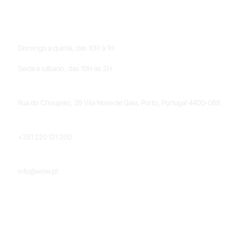
HORÁRIOS
Domingo a quinta, das 10H à 1H
Sexta e sábado, das 10H às 2H
LOCALIZAÇÃO
Rua do Choupelo, 39 Vila Nova de Gaia, Porto, Portugal 4400-088
TELEFONE
+351 220 121 200
EMAIL
info@wow.pt