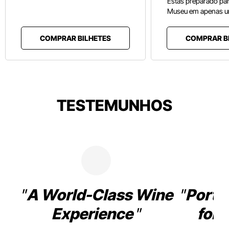
Estás preparado pa
Museu em apenas u
COMPRAR BILHETES
COMPRAR B
TESTEMUNHOS
A World-Class Wine
Porto
Experience
for 