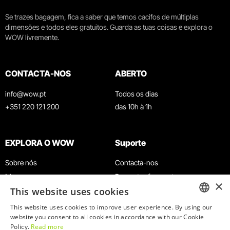
Se trazes bagagem, fica a saber que temos cacifos de múltiplas
dimensões e todos eles gratuitos. Guarda as tuas coisas e explora o
WOW livremente.
CONTACTA-NOS
ABERTO
info@wow.pt
Todos os dias
+351 220 121 200
das 10h à 1h
EXPLORA O WOW
Suporte
Sobre nós
Contacta-nos
Museus
Perguntas frequentes
×
This website uses cookies
Agenda
Termos e Condições
Notícias
Política de privacidade e cookies
This website uses cookies to improve user experience. By using our
ENGLISH
website you consent to all cookies in accordance with our Cookie
Restaurantes
Trabalha connosco
Policy.
Read more