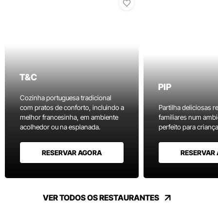
T&C
PIP
Cozinha portuguesa tradicional
com pratos de conforto, incluindo a
Partilha deliciosas r
melhor francesinha, em ambiente
familiares num ambi
acolhedor ou na esplanada.
perfeito para criança
RESERVAR AGORA
RESERVAR
VER TODOS OS RESTAURANTES