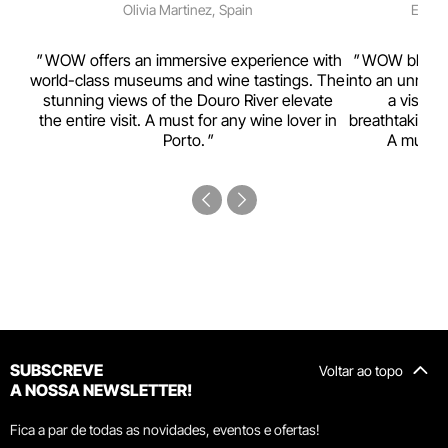
Olivia Martinez, Spain
Emma 
rism,
WOW offers an immersive experience with
WOW blends w
ting
world-class museums and wine tastings. The
into an unmiss
to
stunning views of the Douro River elevate
a visual
top
the entire visit. A must for any wine lover in
breathtaking v
Porto.
A must-s
SUBSCREVE
Voltar ao topo
A NOSSA NEWSLETTER!
Fica a par de todas as novidades, eventos e ofertas!