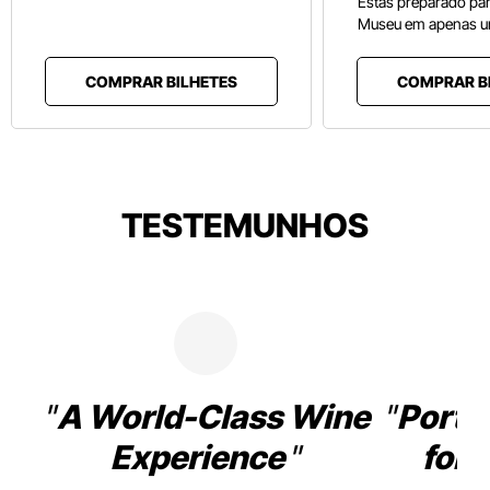
Estás preparado pa
Museu em apenas u
COMPRAR BILHETES
COMPRAR B
TESTEMUNHOS
A World-Class Wine
Porto
Experience
for 