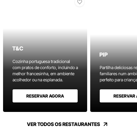
T&C
PIP
Cozinha portuguesa tradicional
com pratos de conforto, incluindo a
Partilha deliciosas r
melhor francesinha, em ambiente
familiares num ambi
acolhedor ou na esplanada.
perfeito para criança
RESERVAR AGORA
RESERVAR
VER TODOS OS RESTAURANTES