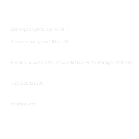
HORÁRIOS
Domingo a quinta, das 10H à 1H
Sexta e sábado, das 10H às 2H
LOCALIZAÇÃO
Rua do Choupelo, 39 Vila Nova de Gaia, Porto, Portugal 4400-088
TELEFONE
+351 220 121 200
EMAIL
info@wow.pt