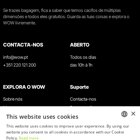
Se trazes bagagem, fica a saber que temos cacifos de múltiplas
dimensões e todos eles gratuitos. Guarda as tuas coisas e explora o
WOW livremente.
CONTACTA-NOS
ABERTO
info@wow.pt
Todos os dias
+351 220 121 200
das 10h à 1h
EXPLORA O WOW
Suporte
Sobre nós
Contacta-nos
Museus
Perguntas frequentes
×
This website uses cookies
Agenda
Termos e Condições
Notícias
Política de privacidade e cookies
This website uses cookies to improve user experience. By using our
ENGLISH
website you consent to all cookies in accordance with our Cookie
Restaurantes
Trabalha connosco
Policy.
Read more