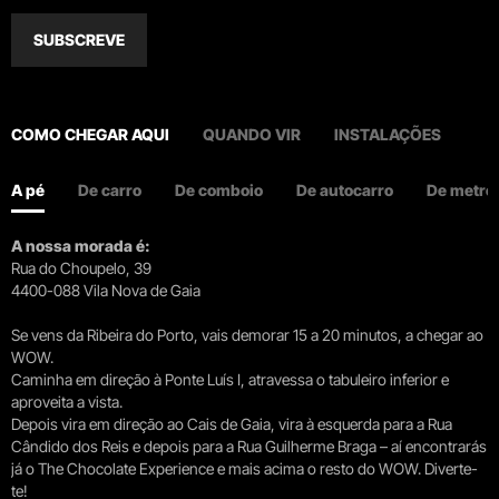
SUBSCREVE
COMO CHEGAR AQUI
QUANDO VIR
INSTALAÇÕES
A pé
De carro
De comboio
De autocarro
De metro
A nossa morada é:
Rua do Choupelo, 39
4400-088 Vila Nova de Gaia
Se vens da Ribeira do Porto, vais demorar 15 a 20 minutos, a chegar ao
WOW.
Caminha em direção à Ponte Luís I, atravessa o tabuleiro inferior e
aproveita a vista.
Depois vira em direção ao Cais de Gaia, vira à esquerda para a Rua
Cândido dos Reis e depois para a Rua Guilherme Braga – aí encontrarás
já o The Chocolate Experience e mais acima o resto do WOW. Diverte-
te!