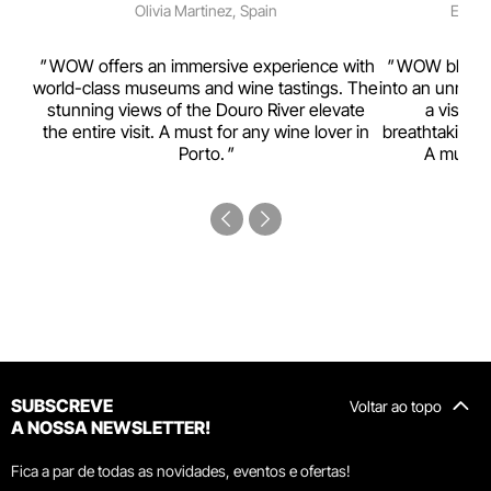
Olivia Martinez, Spain
Emma 
rism,
WOW offers an immersive experience with
WOW blends w
ting
world-class museums and wine tastings. The
into an unmiss
to
stunning views of the Douro River elevate
a visual
top
the entire visit. A must for any wine lover in
breathtaking v
Porto.
A must-s
SUBSCREVE
Voltar ao topo
A NOSSA NEWSLETTER!
Fica a par de todas as novidades, eventos e ofertas!