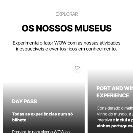
EXPLORAR
OS NOSSOS MUSEUS
Experimenta o fator WOW com as nossas atividades
inesquecíveis e eventos ricos em conhecimento.
PORT AND WI
EXPERIENCE
DAY PASS
Considerado o mel
Todas as experiências num só
Vinho do mundo, é
bilhete
imersiva e
inclui a
vinhos portugues
Prepara-te para viver o WOW ao