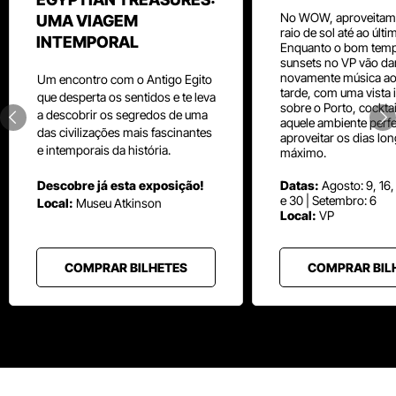
No WOW, aproveitam
UMA VIAGEM
raio de sol até ao últ
INTEMPORAL
Enquanto o bom temp
sunsets no VP vão da
novamente música aos
Um
encontro com o
Antigo Egito
tarde, com uma vista i
que desperta os sentidos e te leva
sobre o Porto, cocktai
a descobrir os segredos de uma
aquele ambiente perfe
das civilizações mais fascinantes
aproveitar os dias lo
e intemporais da história.
máximo.
Descobre já esta exposição!
Datas:
Agosto: 9, 16,
e 30 | Setembro: 6
Local:
Museu
Atkinson
Local:
VP
COMPRAR BILHETES
COMPRAR BIL