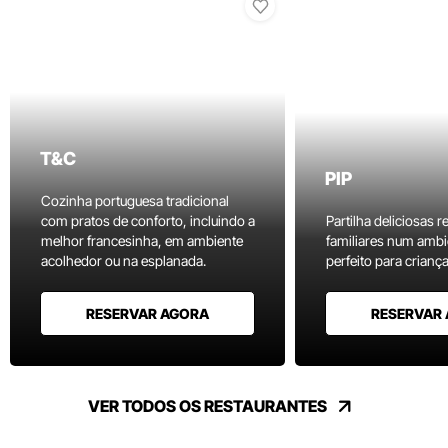
T&C
PIP
Cozinha portuguesa tradicional
com pratos de conforto, incluindo a
Partilha deliciosas r
melhor francesinha, em ambiente
familiares num ambi
acolhedor ou na esplanada.
perfeito para criança
RESERVAR AGORA
RESERVAR
VER TODOS OS RESTAURANTES