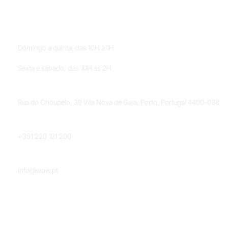
HORÁRIOS
Domingo a quinta, das 10H à 1H
Sexta e sábado, das 10H às 2H
LOCALIZAÇÃO
Rua do Choupelo, 39 Vila Nova de Gaia, Porto, Portugal 4400-088
TELEFONE
+351 220 121 200
EMAIL
info@wow.pt