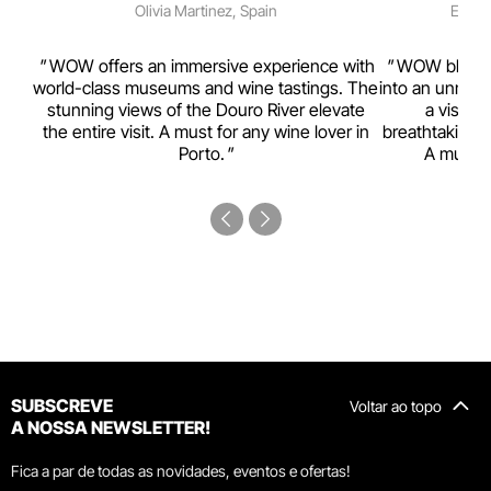
Olivia Martinez, Spain
Emma 
rism,
WOW offers an immersive experience with
WOW blends w
ting
world-class museums and wine tastings. The
into an unmiss
to
stunning views of the Douro River elevate
a visual
top
the entire visit. A must for any wine lover in
breathtaking v
Porto.
A must-s
SUBSCREVE
Voltar ao topo
A NOSSA NEWSLETTER!
Fica a par de todas as novidades, eventos e ofertas!