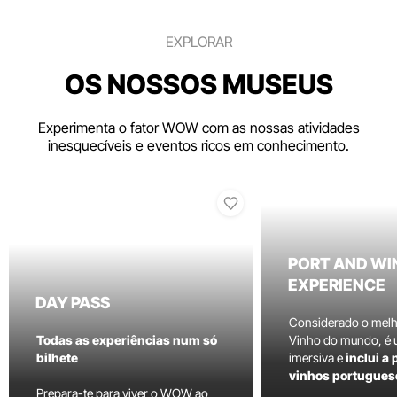
EXPLORAR
OS NOSSOS MUSEUS
Experimenta o fator WOW com as nossas atividades
inesquecíveis e eventos ricos em conhecimento.
PORT AND WI
EXPERIENCE
DAY PASS
Considerado o mel
Todas as experiências num só
Vinho do mundo, é
bilhete
imersiva e
inclui a
vinhos portugues
Prepara-te para viver o WOW ao