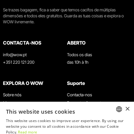
Se trazes bagagem, fica a saber que temos cacifos de múltiplas
dimensões e todos eles gratuitos. Guarda as tuas coisas e explora o
WOW livremente.
CONTACTA-NOS
ABERTO
info@wow.pt
Todos os dias
+351 220 121 200
das 10h à 1h
EXPLORA O WOW
Suporte
Sobre nós
Contacta-nos
Museus
Perguntas frequentes
×
This website uses cookies
Agenda
Termos e Condições
Notícias
Política de privacidade e cookies
This website uses cookies to improve user experience. By using our
ENGLISH
website you consent to all cookies in accordance with our Cookie
Restaurantes
Trabalha connosco
Policy.
Read more