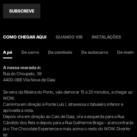
SUBSCREVE
COMO CHEGAR AQUI
QUANDO VIR
INSTALAÇÕES
A pé
De carro
De comboio
De autocarro
De metro
A nossa morada é:
Rua do Choupelo, 39
4400-088 Vila Nova de Gaia
Se vens da Ribeira do Porto, vais demorar 15 a 20 minutos, a chegar ao
WOW.
Caminha em direção à Ponte Luís I, atravessa o tabuleiro inferior e
aproveita a vista.
Depois vira em direção ao Cais de Gaia, vira à esquerda para a Rua
Cândido dos Reis e depois para a Rua Guilherme Braga – aí encontrarás
já o The Chocolate Experience e mais acima o resto do WOW. Diverte-
te!