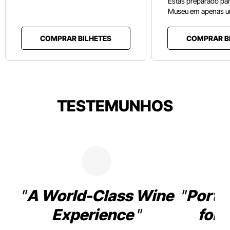
Estás preparado pa
Museu em apenas u
COMPRAR BILHETES
COMPRAR B
TESTEMUNHOS
A World-Class Wine
Porto
Experience
for 