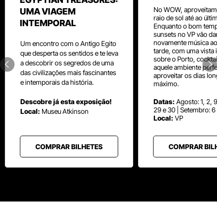
No WOW, aproveitam
UMA VIAGEM
raio de sol até ao últ
INTEMPORAL
Enquanto o bom temp
sunsets no VP vão da
novamente música aos
Um
encontro com o
Antigo Egito
tarde, com uma vista i
que desperta os sentidos e te leva
sobre o Porto, cocktai
a descobrir os segredos de uma
aquele ambiente perfe
das civilizações mais fascinantes
aproveitar os dias lo
e intemporais da história.
máximo.
Descobre já esta exposição!
Datas:
Agosto: 1, 2, 9
29 e 30 | Setembro: 6
Local:
Museu
Atkinson
Local:
VP
COMPRAR BILHETES
COMPRAR BIL