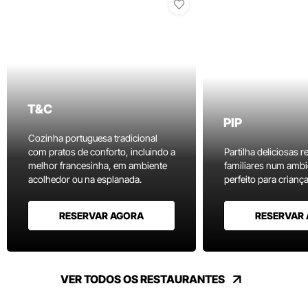
T&C
PIP
Cozinha portuguesa tradicional
com pratos de conforto, incluindo a
Partilha deliciosas r
melhor francesinha, em ambiente
familiares num ambi
acolhedor ou na esplanada.
perfeito para criança
RESERVAR AGORA
RESERVAR
VER TODOS OS RESTAURANTES