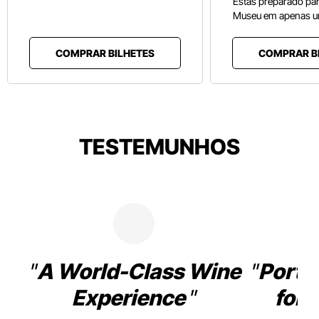
Estás preparado pa
Museu em apenas u
COMPRAR BILHETES
COMPRAR B
TESTEMUNHOS
A World-Class Wine
Porto
Experience
for 