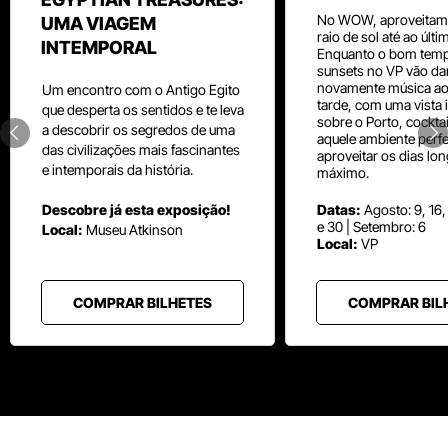
No WOW, aproveitam
UMA VIAGEM
raio de sol até ao últ
INTEMPORAL
Enquanto o bom temp
sunsets no VP vão da
novamente música aos
Um
encontro com o
Antigo Egito
tarde, com uma vista i
que desperta os sentidos e te leva
sobre o Porto, cocktai
a descobrir os segredos de uma
aquele ambiente perfe
das civilizações mais fascinantes
aproveitar os dias lo
e intemporais da história.
máximo.
Descobre já esta exposição!
Datas:
Agosto: 9, 16,
e 30 | Setembro: 6
Local:
Museu
Atkinson
Local:
VP
COMPRAR BILHETES
COMPRAR BIL