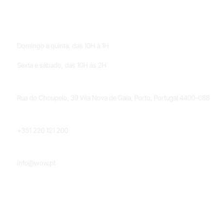
HORÁRIOS
Domingo a quinta, das 10H à 1H
Sexta e sábado, das 10H às 2H
LOCALIZAÇÃO
Rua do Choupelo, 39 Vila Nova de Gaia, Porto, Portugal 4400-088
TELEFONE
+351 220 121 200
EMAIL
info@wow.pt