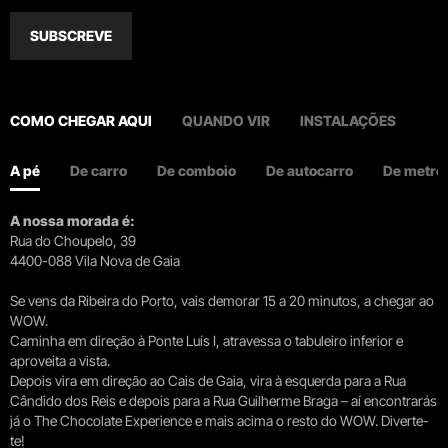
SUBSCREVE
COMO CHEGAR AQUI
QUANDO VIR
INSTALAÇÕES
A pé
De carro
De comboio
De autocarro
De metro
A nossa morada é:
Rua do Choupelo, 39
4400-088 Vila Nova de Gaia
Se vens da Ribeira do Porto, vais demorar 15 a 20 minutos, a chegar ao
WOW.
Caminha em direção à Ponte Luís I, atravessa o tabuleiro inferior e
aproveita a vista.
Depois vira em direção ao Cais de Gaia, vira à esquerda para a Rua
Cândido dos Reis e depois para a Rua Guilherme Braga – aí encontrarás
já o The Chocolate Experience e mais acima o resto do WOW. Diverte-
te!