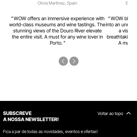
Olivia Martinez, Spain
Emma 
rism,
WOW offers an immersive experience with
WOW blends w
ting
world-class museums and wine tastings. The
into an unmiss
to
stunning views of the Douro River elevate
a visual
top
the entire visit. A must for any wine lover in
breathtaking v
Porto.
A must-s
SUBSCREVE
Voltar ao topo
A NOSSA NEWSLETTER!
Fica a par de todas as novidades, eventos e ofertas!