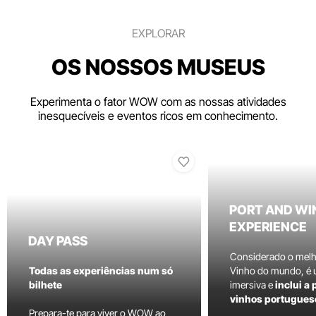
EXPLORAR
OS NOSSOS MUSEUS
Experimenta o fator WOW com as nossas atividades
inesquecíveis e eventos ricos em conhecimento.
PORT AND WI
EXPERIENCE
DAY PASS
Considerado o mel
Todas as experiências num só
Vinho do mundo, é
bilhete
imersiva e
inclui a
vinhos portugues
Prepara-te para viver o WOW ao