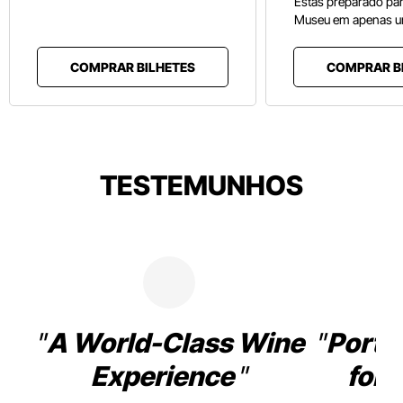
Estás preparado pa
Museu em apenas u
COMPRAR BILHETES
COMPRAR B
TESTEMUNHOS
A World-Class Wine
Porto
Experience
for 