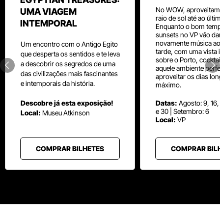
No WOW, aproveitam
UMA VIAGEM
raio de sol até ao últ
INTEMPORAL
Enquanto o bom temp
sunsets no VP vão da
novamente música aos
Um
encontro com o
Antigo Egito
tarde, com uma vista i
que desperta os sentidos e te leva
sobre o Porto, cocktai
a descobrir os segredos de uma
aquele ambiente perfe
das civilizações mais fascinantes
aproveitar os dias lo
e intemporais da história.
máximo.
Descobre já esta exposição!
Datas:
Agosto: 9, 16,
e 30 | Setembro: 6
Local:
Museu
Atkinson
Local:
VP
COMPRAR BILHETES
COMPRAR BIL