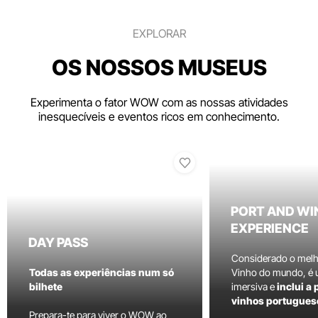
EXPLORAR
OS NOSSOS MUSEUS
Experimenta o fator WOW com as nossas atividades
inesquecíveis e eventos ricos em conhecimento.
PORT AND WI
EXPERIENCE
DAY PASS
Considerado o mel
Todas as experiências num só
Vinho do mundo, é
bilhete
imersiva e
inclui a
vinhos portugues
Prepara-te para viver o WOW ao