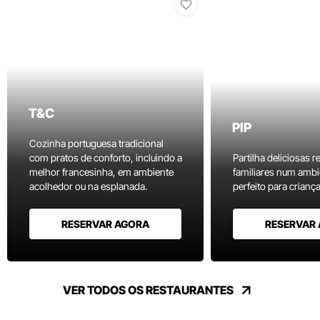
T&C
PIP
Cozinha portuguesa tradicional
com pratos de conforto, incluindo a
Partilha deliciosas r
melhor francesinha, em ambiente
familiares num ambi
acolhedor ou na esplanada.
perfeito para criança
RESERVAR AGORA
RESERVAR
VER TODOS OS RESTAURANTES