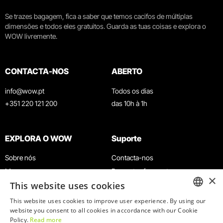
Se trazes bagagem, fica a saber que temos cacifos de múltiplas
dimensões e todos eles gratuitos. Guarda as tuas coisas e explora o
WOW livremente.
CONTACTA-NOS
ABERTO
info@wow.pt
Todos os dias
+351 220 121 200
das 10h à 1h
EXPLORA O WOW
Suporte
Sobre nós
Contacta-nos
Museus
Perguntas frequentes
×
This website uses cookies
Agenda
Termos e Condições
Notícias
Política de privacidade e cookies
This website uses cookies to improve user experience. By using our
ENGLISH
website you consent to all cookies in accordance with our Cookie
Restaurantes
Trabalha connosco
Policy.
Read more