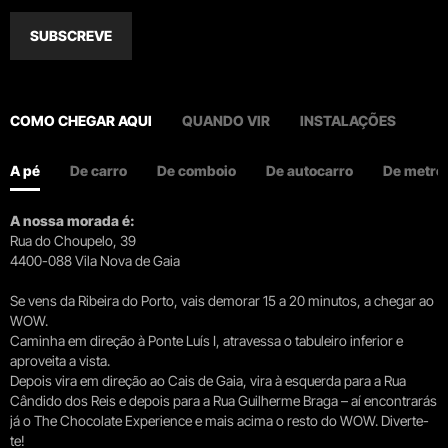
SUBSCREVE
COMO CHEGAR AQUI
QUANDO VIR
INSTALAÇÕES
A pé
De carro
De comboio
De autocarro
De metro
A nossa morada é:
Rua do Choupelo, 39
4400-088 Vila Nova de Gaia
Se vens da Ribeira do Porto, vais demorar 15 a 20 minutos, a chegar ao
WOW.
Caminha em direção à Ponte Luís I, atravessa o tabuleiro inferior e
aproveita a vista.
Depois vira em direção ao Cais de Gaia, vira à esquerda para a Rua
Cândido dos Reis e depois para a Rua Guilherme Braga – aí encontrarás
já o The Chocolate Experience e mais acima o resto do WOW. Diverte-
te!