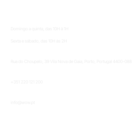
HORÁRIOS
Domingo a quinta, das 10H à 1H
Sexta e sábado, das 10H às 2H
LOCALIZAÇÃO
Rua do Choupelo, 39 Vila Nova de Gaia, Porto, Portugal 4400-088
TELEFONE
+351 220 121 200
EMAIL
info@wow.pt