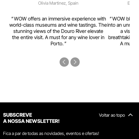
Olivia Martinez, Spain
Emma 
rism,
WOW offers an immersive experience with
WOW blends w
ting
world-class museums and wine tastings. The
into an unmiss
to
stunning views of the Douro River elevate
a visual
top
the entire visit. A must for any wine lover in
breathtaking v
Porto.
A must-s
SUBSCREVE
Voltar ao topo
A NOSSA NEWSLETTER!
Fica a par de todas as novidades, eventos e ofertas!