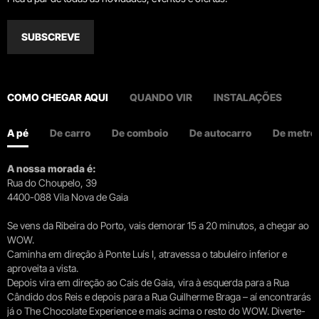
SUBSCREVE
COMO CHEGAR AQUI
QUANDO VIR
INSTALAÇÕES
A pé
De carro
De comboio
De autocarro
De metro
A nossa morada é:
Rua do Choupelo, 39
4400-088 Vila Nova de Gaia
Se vens da Ribeira do Porto, vais demorar 15 a 20 minutos, a chegar ao
WOW.
Caminha em direção à Ponte Luís I, atravessa o tabuleiro inferior e
aproveita a vista.
Depois vira em direção ao Cais de Gaia, vira à esquerda para a Rua
Cândido dos Reis e depois para a Rua Guilherme Braga – aí encontrarás
já o The Chocolate Experience e mais acima o resto do WOW. Diverte-