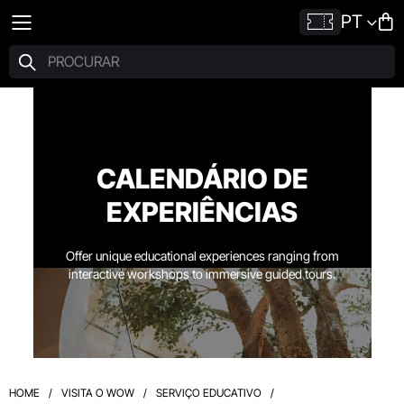
PT
CALENDÁRIO DE
EXPERIÊNCIAS
Offer unique educational experiences ranging from
interactive workshops to immersive guided tours.
HOME
/
VISITA O WOW
/
SERVIÇO EDUCATIVO
/