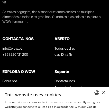
te!
Se trazes bagagem, fica a saber que temos cacifos de múltiplas
dimensões e todos eles gratuitos. Guarda as tuas coisas e explora o
WOW livremente.
CONTACTA-NOS
ABERTO
info@wow.pt
Todos os dias
+351 220 121 200
das 10h à 1h
EXPLORA O WOW
Suporte
Sobre nós
Contacta-nos
Museus
Perguntas frequentes
×
This website uses cookies
Agenda
Termos e Condições
Notícias
Política de privacidade e cookies
This website uses cookies to improve user experience. By using our
ENGLISH
website you consent to all cookies in accordance with our Cookie
Restaurantes
Trabalha connosco